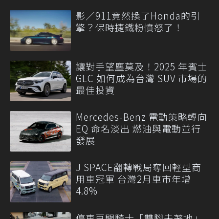
影／911竟然換了Honda的引
擎？保時捷鐵粉憤怒了！
讓對手望塵莫及！2025 年賓士
GLC 如何成為台灣 SUV 市場的
最佳投資
Mercedes-Benz 電動策略轉向
EQ 命名淡出 燃油與電動並行
發展
J SPACE翻轉戰局奪回輕型商
用車冠軍 台灣2月車市年增
4.8%
停車再開騎士「雙腳未著地」