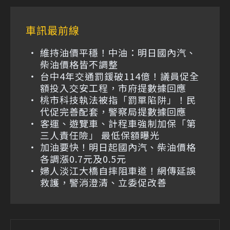
車訊最前線
維持油價平穩！中油：明日國內汽、
柴油價格皆不調整
台中4年交通罰鍰破114億！議員促全
額投入交安工程，市府提數據回應
桃市科技執法被指「罰單陷阱」！民
代促完善配套，警察局提數據回應
客運、遊覽車、計程車強制加保「第
三人責任險」 最低保額曝光
加油要快！明日起國內汽、柴油價格
各調漲0.7元及0.5元
婦人淡江大橋自摔阻車道！網傳延誤
救護，警消澄清、立委促改善