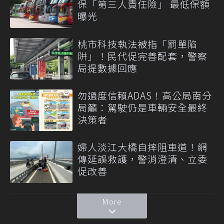
保「第三人責任險」 最低保額
曝光
桃市科技執法被指「罰單陷
阱」！民代促完善配套，警察
局提數據回應
勿過度信賴ADAS！高公局南分
局籲：駕駛仍是車輛安全最終
決策者
婦人淡江大橋自摔阻車道！網
傳延誤救護，警消澄清、立委
促改善
More