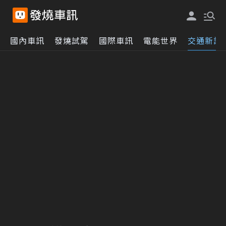
國內車訊
發燒試駕
國際車訊
電能世界
交通新訊