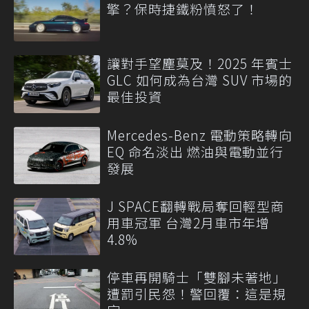
擎？保時捷鐵粉憤怒了！
讓對手望塵莫及！2025 年賓士
GLC 如何成為台灣 SUV 市場的
最佳投資
Mercedes-Benz 電動策略轉向
EQ 命名淡出 燃油與電動並行
發展
J SPACE翻轉戰局奪回輕型商
用車冠軍 台灣2月車市年增
4.8%
停車再開騎士「雙腳未著地」
遭罰引民怨！警回覆：這是規