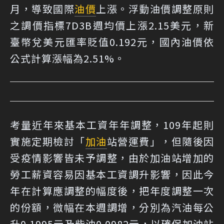
月，導致國際
油價
上漲。浮動油價調整原則
之調價指標7D3B週均價上漲2.15美元，新
臺幣兌美元匯率貶值0.192元，國內油價依
公式計算漲幅為2.51%。
考量近年來基本工資年年調整，109年起則
實施定期檢討「
加油
站營運費」，但隨後因
受疫情影響皆未予調整，由於加油站增加的
勞工薪資容易因基本工資調升影響，因此今
年在計算應調整的幅度後，把年度調整一次
的份額，微幅在本週調增，分別為汽油每公
升0.1995元及柴油0.0982元，以確保加油站