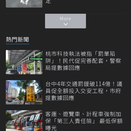
定
More
熱門新聞
桃市科技執法被指「罰單陷
阱」！民代促完善配套，警察
局提數據回應
台中4年交通罰鍰破114億！議
員促全額投入交安工程，市府
提數據回應
客運、遊覽車、計程車強制加
保「第三人責任險」 最低保額
曝光