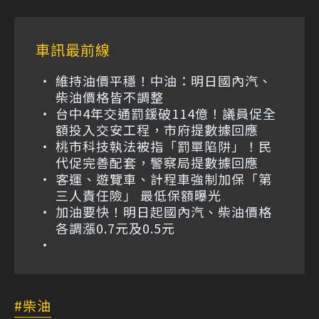
車訊最前線
維持油價平穩！中油：明日國內汽、
柴油價格皆不調整
台中4年交通罰鍰破114億！議員促全
額投入交安工程，市府提數據回應
桃市科技執法被指「罰單陷阱」！民
代促完善配套，警察局提數據回應
客運、遊覽車、計程車強制加保「第
三人責任險」 最低保額曝光
加油要快！明日起國內汽、柴油價格
各調漲0.7元及0.5元
柴油