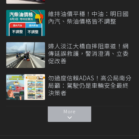
維持油價平穩！中油：明日國
內汽、柴油價格皆不調整
婦人淡江大橋自摔阻車道！網
傳延誤救護，警消澄清、立委
促改善
勿過度信賴ADAS！高公局南分
局籲：駕駛仍是車輛安全最終
決策者
More