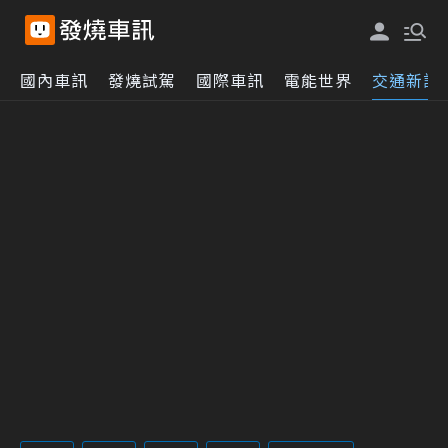
國內車訊
發燒試駕
國際車訊
電能世界
交通新訊