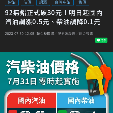
柴油
油價
調漲
台灣中油
售價
92無鉛正式破30元！明日起國內
汽油調漲0.5元、柴油調降0.1元
聯合新聞網／記者趙駿宏／綜合報導
2023-07-30 12:05