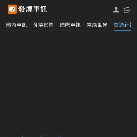
國內車訊
發燒試駕
國際車訊
電能世界
交通新訊