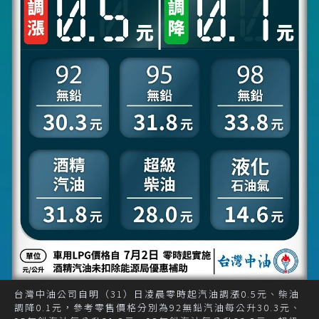
台灣中油公司自明（31）日凌晨零時起汽油調漲0.5元、柴油
調降0.1元，參考零售價格分別為92無鉛汽油每公升30.3元、