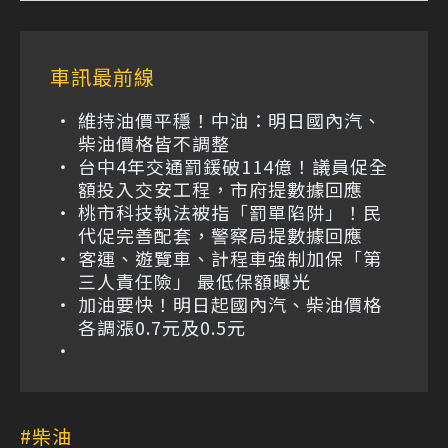
車訊最前線
維持油價平穩！中油：明日國內汽、
柴油價格皆不調整
台中4年交通罰鍰破114億！議員促全
額投入交安工程，市府提數據回應
桃市科技執法被指「罰單陷阱」！民
代促完善配套，警察局提數據回應
客運、遊覽車、計程車強制加保「第
三人責任險」 最低保額曝光
加油要快！明日起國內汽、柴油價格
各調漲0.7元及0.5元
柴油