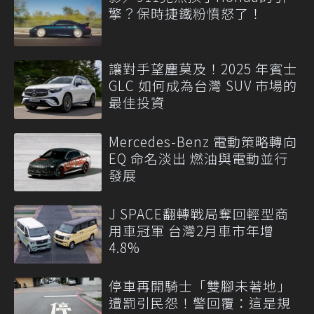
擎？保時捷鐵粉憤怒了！
讓對手望塵莫及！2025 年賓士
GLC 如何成為台灣 SUV 市場的
最佳投資
Mercedes-Benz 電動策略轉向
EQ 命名淡出 燃油與電動並行
發展
J SPACE翻轉戰局奪回輕型商
用車冠軍 台灣2月車市年增
4.8%
停車再開騎士「雙腳未著地」
遭罰引民怨！警回覆：這是規