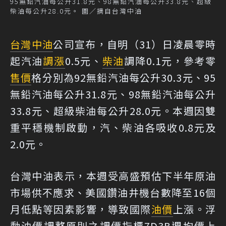
95無鉛汽油每公升31.8元、98無鉛汽油每公升33.8元、超級
柴油每公升28.0元。 圖／摘自台灣中油
台灣中油
公司宣布，自明（31）日凌晨零時
起汽油
調漲
0.5元、
柴油
調降0.1元，參考零
售價
格分別為92無鉛汽油每公升30.3元、95
無鉛汽油每公升31.8元、98無鉛汽油每公升
33.8元、超級柴油每公升28.0元。本週因雙
重平穩機制啟動，汽、柴油各吸收0.8元及
2.0元。
台灣中油表示，本週受高盛預估下半年原油
市場供不應求、美國鑽油井機台數降至16個
月低點等因素影響，導致國際
油價
上漲。浮
動油價調整原則之調價指標7D3B週均價上