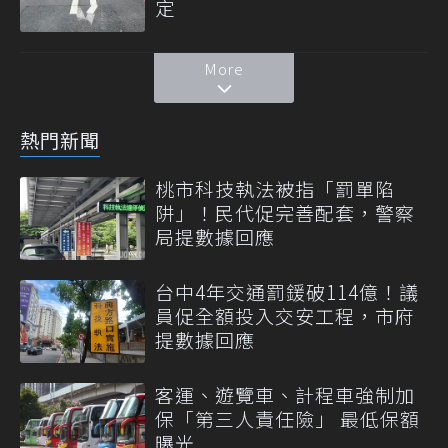
定
More
熱門新聞
桃市科技執法被指「罰單陷
阱」！民代促完善配套，警察
局提數據回應
台中4年交通罰鍰破114億！議
員促全額投入交安工程，市府
提數據回應
客運、遊覽車、計程車強制加
保「第三人責任險」 最低保額
曝光