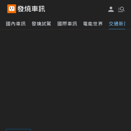
國內車訊
發燒試駕
國際車訊
電能世界
交通新訊