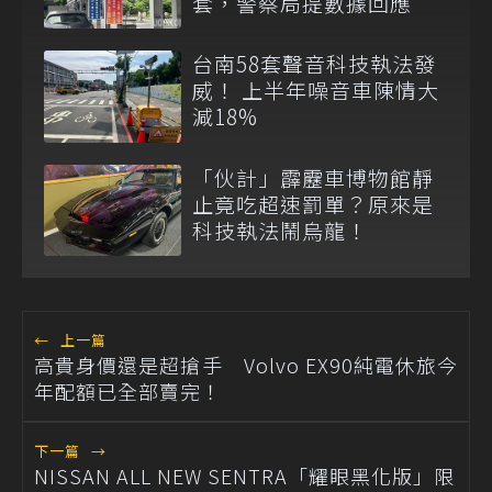
套，警察局提數據回應
台南58套聲音科技執法發
威！ 上半年噪音車陳情大
減18%
「伙計」霹靂車博物館靜
止竟吃超速罰單？原來是
科技執法鬧烏龍！
←
上一篇
高貴身價還是超搶手 Volvo EX90純電休旅今
年配額已全部賣完！
下一篇
→
NISSAN ALL NEW SENTRA「耀眼黑化版」限