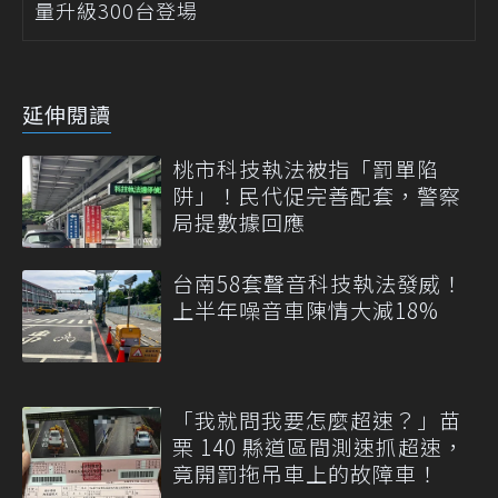
量升級300台登場
延伸閱讀
桃市科技執法被指「罰單陷
阱」！民代促完善配套，警察
局提數據回應
台南58套聲音科技執法發威！
上半年噪音車陳情大減18%
「我就問我要怎麼超速？」苗
栗 140 縣道區間測速抓超速，
竟開罰拖吊車上的故障車！