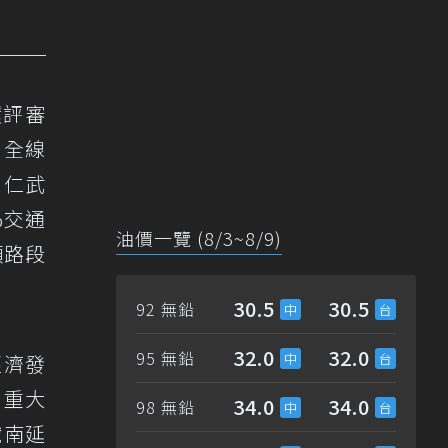
環評審
，全線
、仁武
%交通
油價一覽 (8/3~8/9)
頸路段
30.5
30.5
92 無鉛
32.0
32.0
95 無鉛
經濟發
，重大
34.0
34.0
98 無鉛
鐵南延