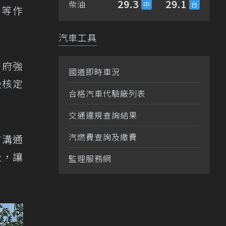
29.3
29.1
柴油
得等作
汽車工具
市府強
國道即時車況
設核定
合格汽車代驗廠列表
交通違規查詢結果
汽燃費查詢及繳費
方溝通
段，讓
監理服務網