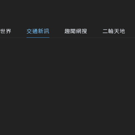
世界
交通新訊
趣聞網搜
二輪天地