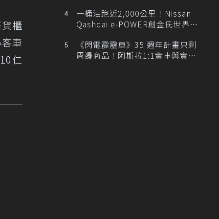
排跑車開發中！
一桶油跑近2,000公里！Nissan
際貨櫃
Qashqai e-POWER創金氏世界紀
錄
小客車
《閃電霹靂車》35 週年計畫只剩
周邊商品！阿斯拉1:1實車與實體
10仁
展覽雙雙喊卡