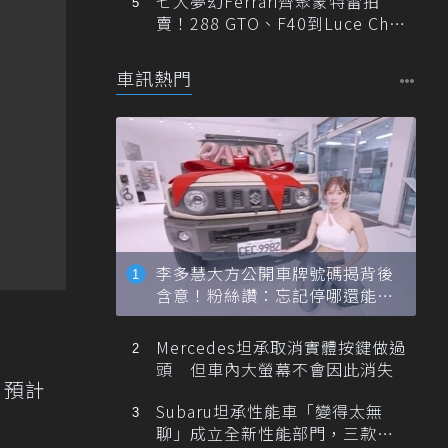
七大夢幻Ferrari齊聚蒙特雷拍
賣！288 GTO、F40到Luce Cha
ssis 0一次登場
車訊熱門
李多慧大方公開車牌號碼揭背後
含意！粉絲讚：忘記停哪還能幫
忙找車
Mercedes坦承取消實體按鍵做過
頭 但車內大螢幕不會因此消失
，預計
Subaru坦承性能車「變得太無
聊」成立全新性能部門，三款手