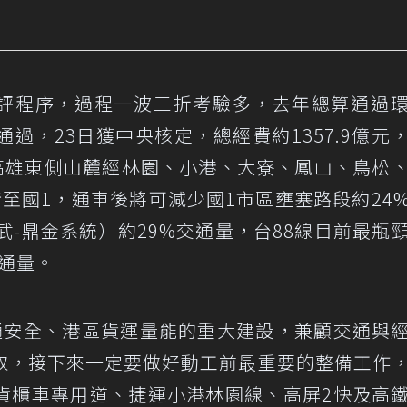
年環評程序，過程一波三折考驗多，去年總算通過
過，23日獲中央核定，總經費約1357.9億元
沿高雄東側山麓經林園、小港、大寮、鳳山、鳥松
至國1，通車後將可減少國1市區壅塞路段約24
武-鼎金系統）約29%交通量，台88線目前最瓶
交通量。
通安全、港區貨運量能的重大建設，兼顧交通與
取，接下來一定要做好動工前最重要的整備工作
貨櫃車專用道、捷運小港林園線、高屏2快及高