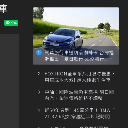
車
試駕旅行車送精品咖啡卡 台灣福
斯推出「夏日旅行 沁涼隨行」活
動
FOXTRON全車系八月限時優惠，
用車成本大減! 進入純電生活享
「零稅金＋零保養」新時代
中油：國際油價仍處高檔 明日國
內汽、柴油價格維持不調整
近50年只跑1.45萬公里！BMW E
21 320i宛如穿越近半世紀時間