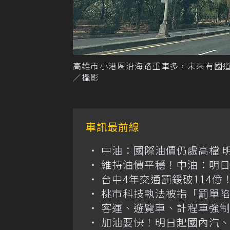
高雄市小港區沿海路重車多，未來有國
／攝影
車訊最前線
中油：國際油價仍處高檔 
維持油價平穩！中油：明
台中4年交通罰鍰破114
桃市科技執法被指「罰單
客運、遊覽車、計程車強制
加油要快！明日起國內汽、柴