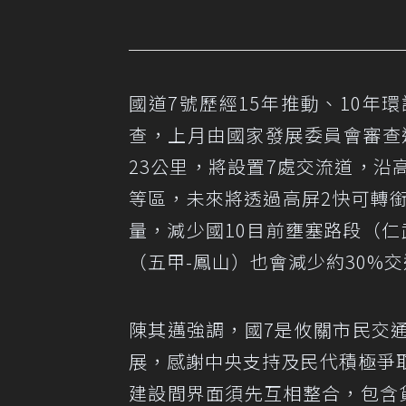
國道7號歷經15年推動、10
查，上月由國家發展委員會審查通
23公里，將設置7處交流道，
等區，未來將透過高屏2快可轉銜
量，減少國10目前壅塞路段（仁
（五甲-鳳山）也會減少約30%
陳其邁強調，國7是攸關市民交
展，感謝中央支持及民代積極爭
建設間界面須先互相整合，包含