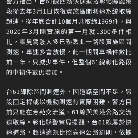
警方指出，台61線西濱快速道路彰化縣鹿港
段從去年3月1日恢復實施區間測速系統取締
超速，從年底合計10個月共取締1969件，與
2020年3月剛實施的第一月就1300多件相
比，顯見駕駛人多已熟悉此一路段實施區間
測速，車速多會放慢，此一期間車禍件數比
前一年，只減少事件，但整個61線彰化路段
的車禍件數仍增加。
台61線除區間測速外，因道路空間不足，另
設固定桿或以機動測速有實際困難，警方目
前只能在芳苑交流道、61線與美港公路交流
道取締。彰化縣警察局提醒，台61線屬於快
速道路，超速違規比照高速公路罰則，依據