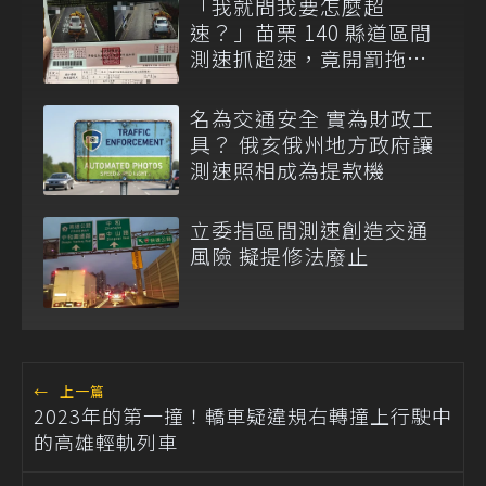
「我就問我要怎麼超
速？」苗栗 140 縣道區間
測速抓超速，竟開罰拖吊
車上的故障車！
名為交通安全 實為財政工
具？ 俄亥俄州地方政府讓
測速照相成為提款機
立委指區間測速創造交通
風險 擬提修法廢止
←
上一篇
2023年的第一撞！轎車疑違規右轉撞上行駛中
的高雄輕軌列車