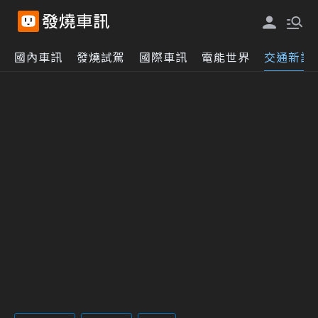
國內車訊
發燒試駕
國際車訊
電能世界
交通新訊