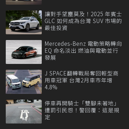
讓對手望塵莫及！2025 年賓士
GLC 如何成為台灣 SUV 市場的
最佳投資
Mercedes-Benz 電動策略轉向
EQ 命名淡出 燃油與電動並行
發展
J SPACE翻轉戰局奪回輕型商
用車冠軍 台灣2月車市年增
4.8%
停車再開騎士「雙腳未著地」
遭罰引民怨！警回覆：這是規
定