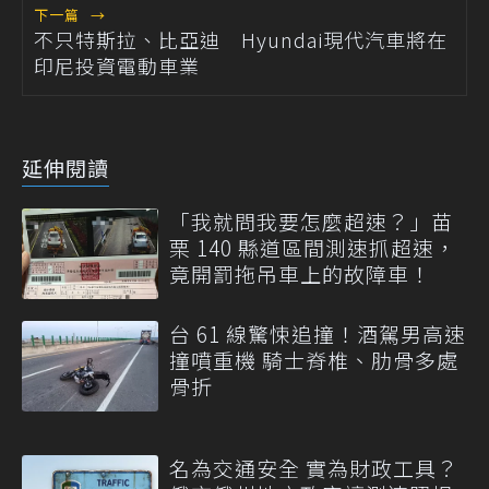
下一篇
→
不只特斯拉、比亞迪 Hyundai現代汽車將在
印尼投資電動車業
延伸閱讀
「我就問我要怎麼超速？」苗
栗 140 縣道區間測速抓超速，
竟開罰拖吊車上的故障車！
台 61 線驚悚追撞！酒駕男高速
撞噴重機 騎士脊椎、肋骨多處
骨折
名為交通安全 實為財政工具？