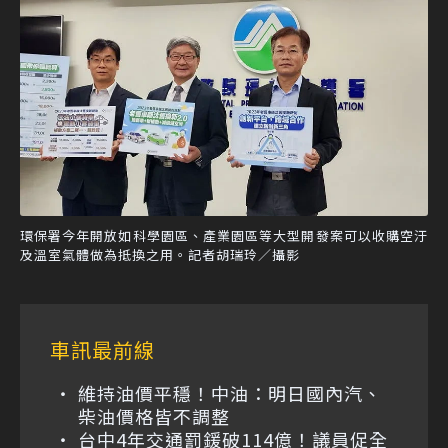
環保署今年開放如科學園區、產業園區等大型開發案可以收購空汙
及溫室氣體做為抵換之用。記者胡瑞玲／攝影
車訊最前線
維持油價平穩！中油：明日國內汽、
柴油價格皆不調整
台中4年交通罰鍰破114億！議員促全