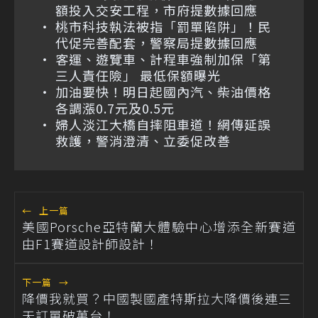
額投入交安工程，市府提數據回應
桃市科技執法被指「罰單陷阱」！民
代促完善配套，警察局提數據回應
客運、遊覽車、計程車強制加保「第
三人責任險」 最低保額曝光
加油要快！明日起國內汽、柴油價格
各調漲0.7元及0.5元
婦人淡江大橋自摔阻車道！網傳延誤
救護，警消澄清、立委促改善
←
上一篇
美國Porsche亞特蘭大體驗中心增添全新賽道
由F1賽道設計師設計！
下一篇
→
降價我就買？中國製國產特斯拉大降價後連三
天訂單破萬台！