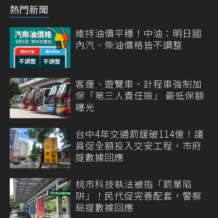
熱門新聞
維持油價平穩！中油：明日國
內汽、柴油價格皆不調整
客運、遊覽車、計程車強制加
保「第三人責任險」 最低保額
曝光
台中4年交通罰鍰破114億！議
員促全額投入交安工程，市府
提數據回應
桃市科技執法被指「罰單陷
阱」！民代促完善配套，警察
局提數據回應