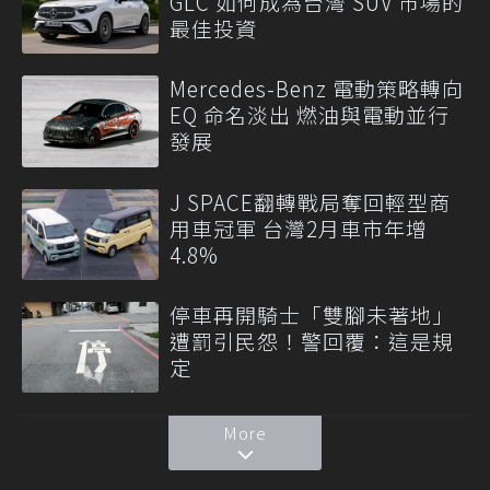
GLC 如何成為台灣 SUV 市場的
最佳投資
Mercedes-Benz 電動策略轉向
EQ 命名淡出 燃油與電動並行
發展
J SPACE翻轉戰局奪回輕型商
用車冠軍 台灣2月車市年增
4.8%
停車再開騎士「雙腳未著地」
遭罰引民怨！警回覆：這是規
定
More