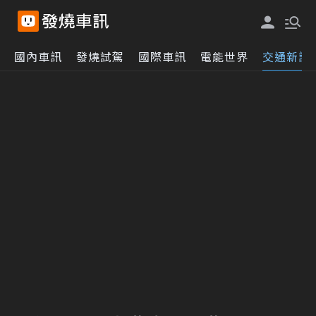
國內車訊
發燒試駕
國際車訊
電能世界
交通新訊