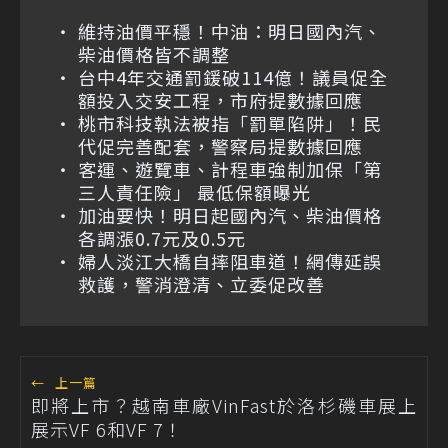
維持油價平穩！中油：明日國內汽、
柴油價格皆不調整
台中4年交通罰鍰破114億！議員促全
額投入交安工程，市府提數據回應
桃市科技執法被指「罰單陷阱」！民
代促完善配套，警察局提數據回應
客運、遊覽車、計程車強制加保「第
三人責任險」 最低保額曝光
加油要快！明日起國內汽、柴油價格
各調漲0.7元及0.5元
婦人淡江大橋自摔阻車道！網傳延誤
救護，警消澄清、立委促改善
←
上一篇
即將上市？越南車廠VinFast於洛杉磯車展上
展示VF 6和VF 7！