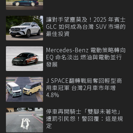
讓對手望塵莫及！2025 年賓士
GLC 如何成為台灣 SUV 市場的
最佳投資
Mercedes-Benz 電動策略轉向
EQ 命名淡出 燃油與電動並行
發展
J SPACE翻轉戰局奪回輕型商
用車冠軍 台灣2月車市年增
4.8%
停車再開騎士「雙腳未著地」
遭罰引民怨！警回覆：這是規
定