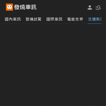
國內車訊
發燒試駕
國際車訊
電能世界
交通新訊