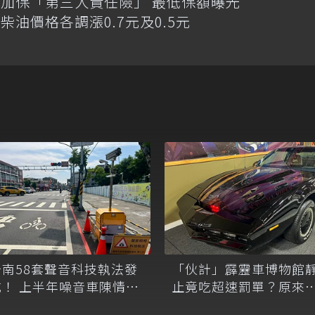
加保「第三人責任險」 最低保額曝光
油價格各調漲0.7元及0.5元
台南58套聲音科技執法發
「伙計」霹靂車博物館
威！ 上半年噪音車陳情大
止竟吃超速罰單？原來
18%
科技執法鬧烏龍！