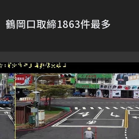
 鶴岡口取締1863件最多