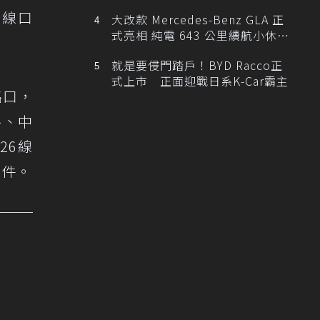
6線口
大改款 Mercedes-Benz GLA 正
式亮相 純電 643 公里續航小休
旅！
就是要侵門踏戶！BYD Racco正
式上市 正面迎戰日系K-Car霸主
路口，
路、中
26線
5件。