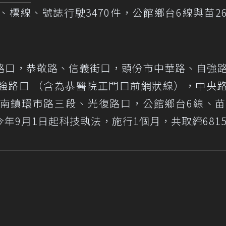
標線、號誌行駛3470件，公館鄉台6線與苗2
路口，恭敬路、信義街口，頭份市中華路、自強
強路口 （含為恭醫院正門口前網狀線），中央
南鎮環市路三段、光復路口，公館鄉台6線、苗
年9月1日起科技執法，施行1個月，共取締681