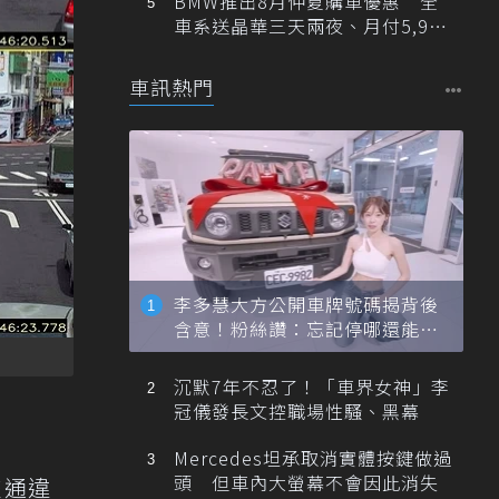
BMW推出8月仲夏購車優惠 全
車系送晶華三天兩夜、月付5,900
元起
車訊熱門
李多慧大方公開車牌號碼揭背後
含意！粉絲讚：忘記停哪還能幫
忙找車
沉默7年不忍了！「車界女神」李
冠儀發長文控職場性騷、黑幕
Mercedes坦承取消實體按鍵做過
頭 但車內大螢幕不會因此消失
交通違