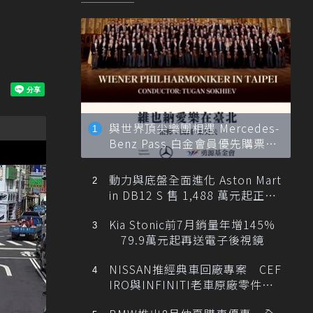
與世界頂尖樂團相遇 Mercedes-
Benz Pass 白金會員優先購票維
也納愛樂
動力與底盤全面進化 Aston Mart
in DB12 S 售 1,488 萬元起正式
登台
Kia Stonic前7月銷量年增145%
79.9萬元起再送電子後視鏡
NISSAN推經典車回廠專案 CEF
IRO與INFINITI老車原廠零件最
低1折