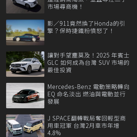
市場尋商機！
影／911竟然換了Honda的引
擎？保時捷鐵粉憤怒了！
讓對手望塵莫及！2025 年賓士
GLC 如何成為台灣 SUV 市場的
最佳投資
Mercedes-Benz 電動策略轉向
EQ 命名淡出 燃油與電動並行
發展
J SPACE翻轉戰局奪回輕型商
用車冠軍 台灣2月車市年增
4.8%