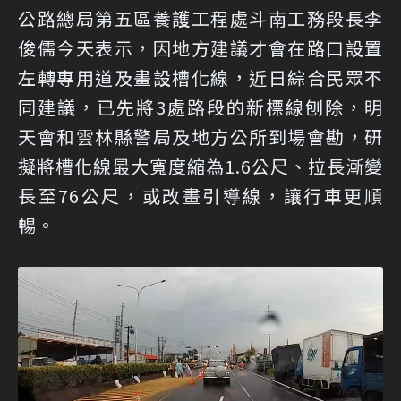
公路總局第五區養護工程處斗南工務段長李
俊儒今天表示，因地方建議才會在路口設置
左轉專用道及畫設槽化線，近日綜合民眾不
同建議，已先將3處路段的新標線刨除，明
天會和雲林縣警局及地方公所到場會勘，研
擬將槽化線最大寬度縮為1.6公尺、拉長漸變
長至76公尺，或改畫引導線，讓行車更順
暢。