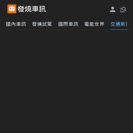
國內車訊
發燒試駕
國際車訊
電能世界
交通新訊