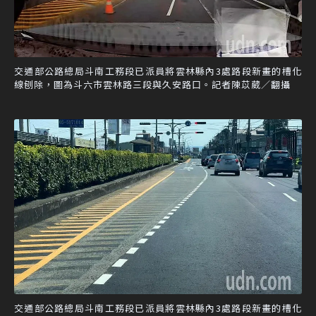
交通部公路總局斗南工務段已派員將雲林縣內3處路段新畫的槽化
線刨除，圖為斗六市雲林路三段與久安路口。記者陳苡葳／翻攝
交通部公路總局斗南工務段已派員將雲林縣內3處路段新畫的槽化