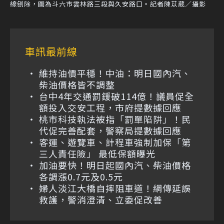
線刨除，圖為斗六市雲林路三段與久安路口。記者陳苡葳／攝影
車訊最前線
維持油價平穩！中油：明日國內汽、
柴油價格皆不調整
台中4年交通罰鍰破114億！議員促全
額投入交安工程，市府提數據回應
桃市科技執法被指「罰單陷阱」！民
代促完善配套，警察局提數據回應
客運、遊覽車、計程車強制加保「第
三人責任險」 最低保額曝光
加油要快！明日起國內汽、柴油價格
各調漲0.7元及0.5元
婦人淡江大橋自摔阻車道！網傳延誤
救護，警消澄清、立委促改善