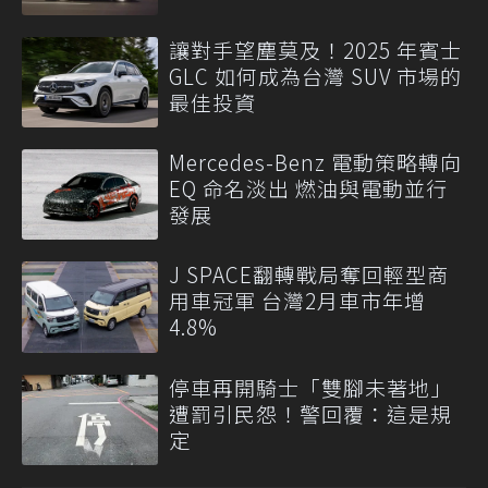
讓對手望塵莫及！2025 年賓士
GLC 如何成為台灣 SUV 市場的
最佳投資
Mercedes-Benz 電動策略轉向
EQ 命名淡出 燃油與電動並行
發展
J SPACE翻轉戰局奪回輕型商
用車冠軍 台灣2月車市年增
4.8%
停車再開騎士「雙腳未著地」
遭罰引民怨！警回覆：這是規
定