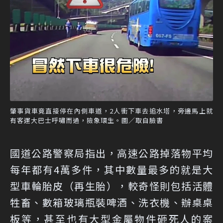
肇事貨車竟直接停在內側車道，2人衝下車去追水塔，旁邊馬上就
有客運大巴士呼嘯而過，險象環生。圖／取自臉書
國道公路警察局指出，高速公路掉落物平均
每年都有4萬多件，其中數量最多的就是大
型車輪胎皮（再生胎），較奇怪則包括活體
牲畜、數箱玻璃瓶裝啤酒、洗衣機、辦桌桌
板等，甚至也有大型金屬物件砸死人的案