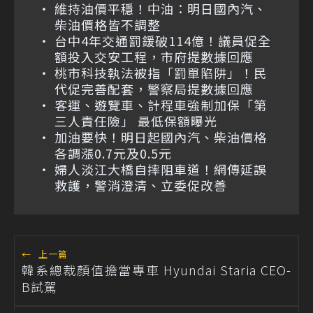
維持油價平穩！中油：明日國內汽、
柴油價格皆不調整
台中4年交通罰鍰破114億！議員促全
額投入交安工程，市府提數據回應
桃市科技執法被指「罰單陷阱」！民
代促完善配套，警察局提數據回應
客運、遊覽車、計程車強制加保「第
三人責任險」 最低保額曝光
加油要快！明日起國內汽、柴油價格
各調漲0.7元及0.5元
婦人淡江大橋自摔阻車道！網傳延誤
救護，警消澄清、立委促改善
←
上一篇
韓系總裁顏值擔當專車 Hyundai Staria CEO-
B試駕