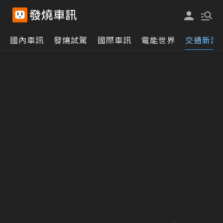
國內車訊
發燒試駕
國際車訊
電能世界
交通新訊