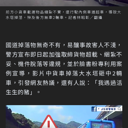
前方小貨車載運物品綑紮不實，還行駛內側車道超車，導致大
水塔掉落，殃及後方無辜2輛車。記者林昭彰／翻攝
國道掉落物無奇不有，易釀事故害人不淺，
警方宣布即日起加強取締貨物超載、綑紮不
妥、機件脫落等違規，並於臉書粉專利用案
例宣導，影片中貨車掉落大水塔砸中2輛
車，引發網友熱議，還有人說：「我遇過活
生生的豬」。