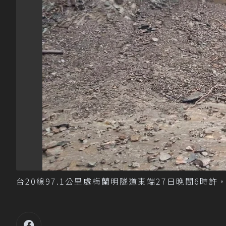
台20線97.1公里處梅蘭明隧道東端27日晚間6