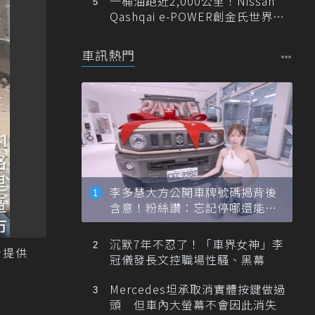
一桶油跑近2,000公里！Nissan
Qashqai e-POWER創金氏世界紀
錄
車訊熱門
李多慧大方公開車牌號碼揭背後
含意！粉絲讚：忘記停哪還能幫
忙找車
沉默7年不忍了！「車界女神」李
者提供
冠儀發長文控職場性騷、黑幕
Mercedes坦承取消實體按鍵做過
頭 但車內大螢幕不會因此消失