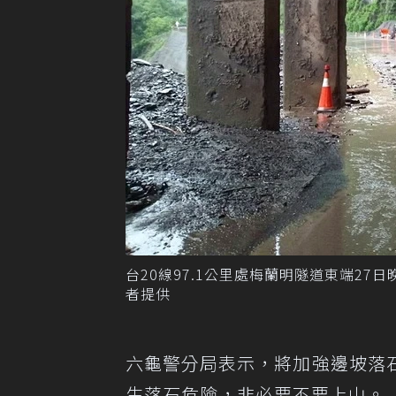
台20線97.1公里處梅蘭明隧道東端2
者提供
六龜警分局表示，將加強邊坡落
生落石危險，非必要不要上山。