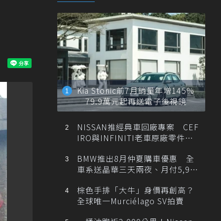
Kia Stonic前7月銷量年增145%
79.9萬元起再送電子後視鏡
NISSAN推經典車回廠專案 CEF
IRO與INFINITI老車原廠零件最
低1折
BMW推出8月仲夏購車優惠 全
車系送晶華三天兩夜、月付5,900
元起
棕色手排「大牛」身價再創高？
全球唯一Murciélago SV拍賣