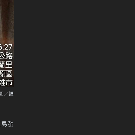
圖／讀
區易發