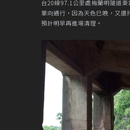
台20線97.1公里處梅蘭明隧
單向通行，因為天色已晚，又還
預計明早再進場清理。