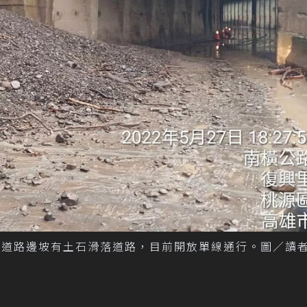
時許，道路邊坡有土石滑落道路，目前開放單線通行。圖／讀