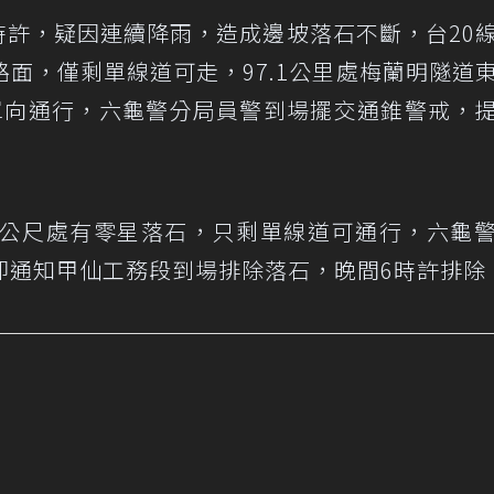
時許，疑因連續降雨，造成邊坡落石不斷，台20線8
面，僅剩單線道可走，97.1公里處梅蘭明隧道
單向通行，六龜警分局員警到場擺交通錐警戒，
.8公尺處有零星落石，只剩單線道可通行，六龜
即通知甲仙工務段到場排除落石，晚間6時許排除