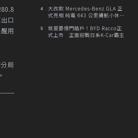
0.8
大改款 Mercedes-Benz GLA 正
式亮相 純電 643 公里續航小休
東出口
旅！
就是要侵門踏戶！BYD Racco正
提醒用
式上市 正面迎戰日系K-Car霸主
警分局
。