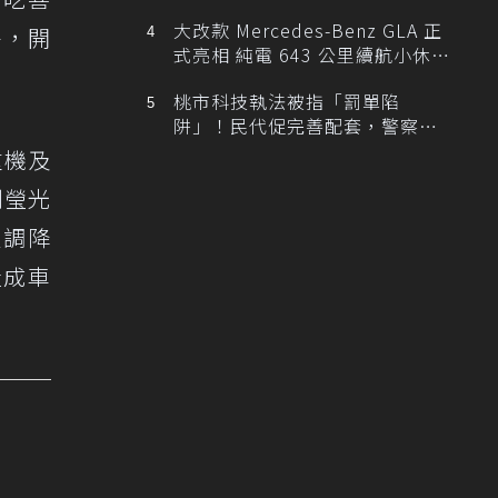
大改款 Mercedes-Benz GLA 正
外，開
式亮相 純電 643 公里續航小休
旅！
桃市科技執法被指「罰單陷
阱」！民代促完善配套，警察局
提數據回應
重機及
到瑩光
里調降
造成車