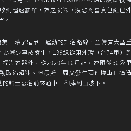
人收到超速罰單，為之跳腳，沒想到喜宴包紅包
單。
觀優美，除了是單車運動的知名路線，並常有大型
為減少事故發生，139線從東外環（台74甲）
桿測速器外，從2020年10月起，速限從50公
機動取締超速。但最近一周又發生兩件機車自撞
蓮的騎士慕名前來尬車，卻摔到山坡下。