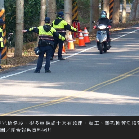
至瑩光橋路段，很多重機騎士常有超速、壓車、蹺孤輪等危險
圖／聯合報系資料照片