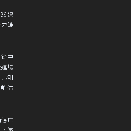
39線
警力維
，從中
續進場
，已知
過解估
禍傷亡
速，儘