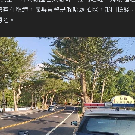
警察在取締，懷疑員警是躲暗處拍照，形同搶錢
惡名。