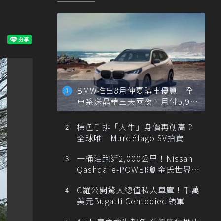
BMW推出8月仲夏購車優惠 全
車系送晶華三天兩夜、月付5,900
元起
棕色手排「大牛」身價再創高？
全球唯一Murciélago SV拍賣
一桶油跑近2,000公里！Nissan
Qashqai e-POWER創金氏世界紀
錄
C羅公開驚人總值私人車庫！千萬
美元Bugatti Centodieci領軍