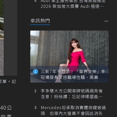
Audi 車主搶先報名 台灣奧迪推出
2026 新加坡大獎賽 Audi 極速之
旅
車訊熱門
沉默7年不忍了！「車界女神」李
冠儀發長文控職場性騷、黑幕
罰單。記
李多慧大方公開車牌號碼揭背後
含意！粉絲讚：忘記停哪還能幫
忙找車
40公
Mercedes坦承取消實體按鍵做過
頭 但車內大螢幕不會因此消失
場吃喜