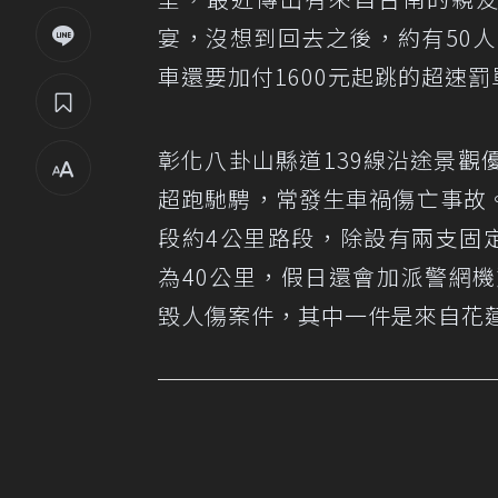
宴，沒想到回去之後，約有50
車還要加付1600元起跳的超速罰
彰化八卦山縣道139線沿途景
超跑馳騁，常發生車禍傷亡事故。
段約4公里路段，除設有兩支固定
為40公里，假日還會加派警網
毀人傷案件，其中一件是來自花