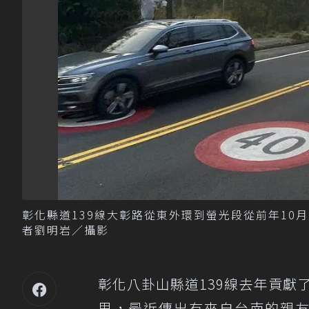
彰化縣道139線大彰路從東外環到螢光段從前年10
者劉明岩／攝影
彰化八卦山縣道139線去年貢獻
里，最近傳出有來自台南的親友