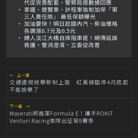
代促完善配套，警察局提數據回應
客運、遊覽車、計程車強制加保「第
三人責任險」 最低保額曝光
加油要快！明日起國內汽、柴油價格
各調漲0.7元及0.5元
婦人淡江大橋自摔阻車道！網傳延誤
救護，警消澄清、立委促改善
←
上一篇
交通違規檢舉新制上路 紅黃線臨停4月底起
不能檢舉了
下一篇
→
Maserati將進軍Formula E！攜手ROKiT
Venturi Racing車隊出征第9賽季