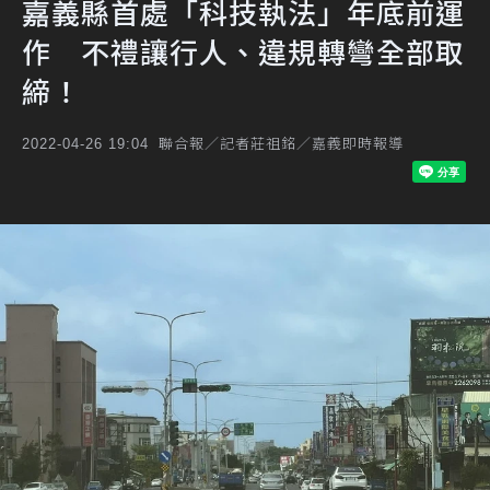
嘉義縣首處「科技執法」年底前運
作 不禮讓行人、違規轉彎全部取
締！
聯合報／記者莊祖銘／嘉義即時報導
2022-04-26 19:04