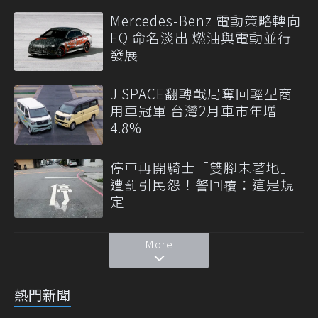
Mercedes-Benz 電動策略轉向
EQ 命名淡出 燃油與電動並行
發展
J SPACE翻轉戰局奪回輕型商
用車冠軍 台灣2月車市年增
4.8%
停車再開騎士「雙腳未著地」
遭罰引民怨！警回覆：這是規
定
More
熱門新聞