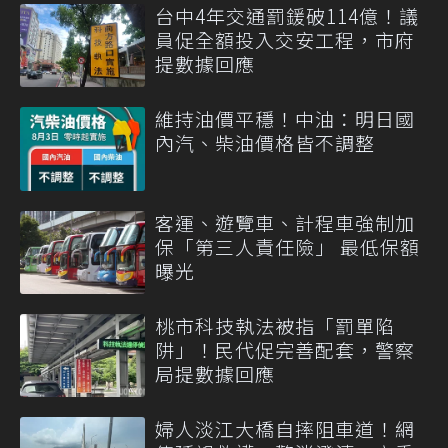
台中4年交通罰鍰破114億！議
員促全額投入交安工程，市府
提數據回應
維持油價平穩！中油：明日國
內汽、柴油價格皆不調整
客運、遊覽車、計程車強制加
保「第三人責任險」 最低保額
曝光
桃市科技執法被指「罰單陷
阱」！民代促完善配套，警察
局提數據回應
婦人淡江大橋自摔阻車道！網