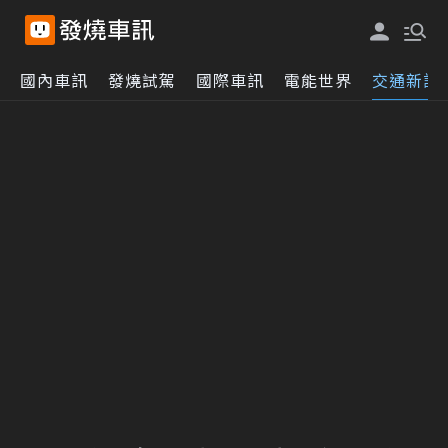
國內車訊
發燒試駕
國際車訊
電能世界
交通新訊