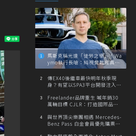
馬斯克稱光達「徒勞之舉」！Wa
ymo執行長嗆：純視覺難達真正
自動駕駛
傳EX40後繼車最快明年秋季現
身？有望以SPA3平台開發注入80
0V動力
Freelander品牌重生 喊年銷30
萬輛目標 CJLR：打造國際品牌
半數銷量來自全球！
與世界頂尖樂團相遇 Mercedes-
Benz Pass 白金會員優先購票維
也納愛樂