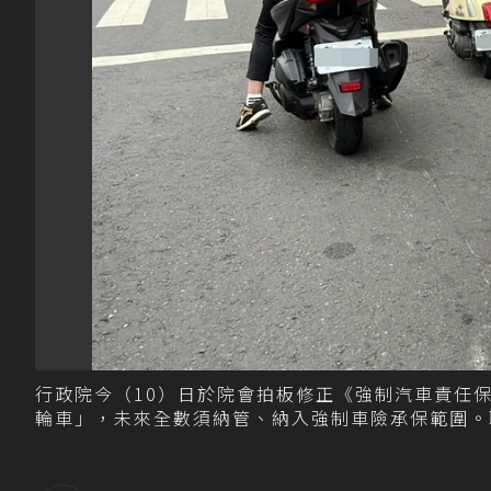
行政院今（10）日於院會拍板修正《強制汽車責任
輪車」，未來全數須納管、納入強制車險承保範圍。