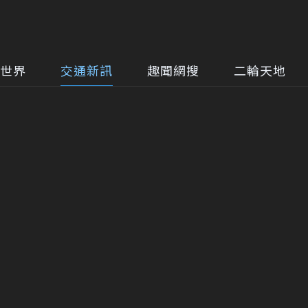
世界
交通新訊
趣聞網搜
二輪天地