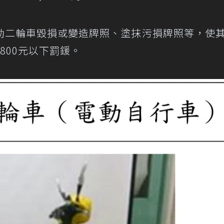
動二輪車毀損或變造牌照、塗抹污損牌照等，使
800元以下罰鍰。