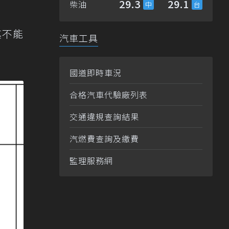
29.3
29.1
柴油
其不能
汽車工具
國道即時車況
合格汽車代驗廠列表
交通違規查詢結果
汽燃費查詢及繳費
監理服務網