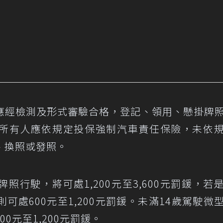
應經檢測及形式審驗合格，登記、領用、懸掛牌
所有人應依規定投保強制汽車責任保險，未依
、換照或發照。
行駛，將可處1,200元至3,600元罰鍰，若
處600元至1,200元罰鍰。未滿14歲駕駛微
0元至1,200元罰鍰。