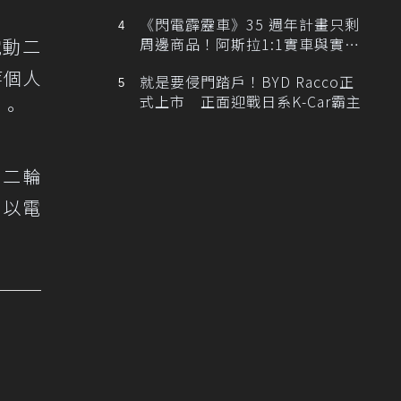
排跑車開發中！
《閃電霹靂車》35 週年計畫只剩
電動二
周邊商品！阿斯拉1:1實車與實體
展覽雙雙喊卡
等個人
就是要侵門踏戶！BYD Racco正
式上市 正面迎戰日系K-Car霸主
定。
動二輪
，以電