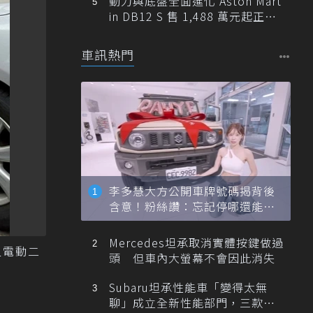
動力與底盤全面進化 Aston Mart
in DB12 S 售 1,488 萬元起正式
登台
車訊熱門
李多慧大方公開車牌號碼揭背後
含意！粉絲讚：忘記停哪還能幫
忙找車
Mercedes坦承取消實體按鍵做過
型電動二
頭 但車內大螢幕不會因此消失
Subaru坦承性能車「變得太無
聊」成立全新性能部門，三款手