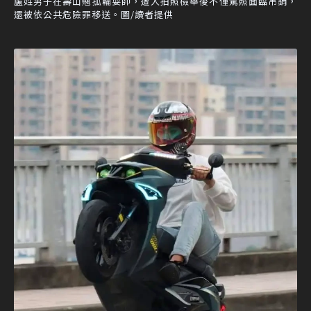
盧姓男子在壽山翹孤輪耍帥，遭人拍照檢舉後不僅駕照面臨吊銷，
還被依公共危險罪移送。圖/讀者提供