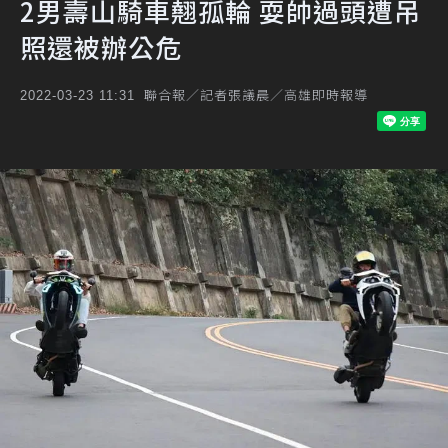
2男壽山騎車翹孤輪 耍帥過頭遭吊
照還被辦公危
聯合報／記者張議晨／高雄即時報導
2022-03-23 11:31