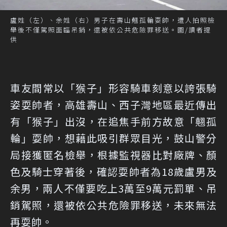
盧姓（左）、余姓（右）男子在壽山翹孤輪耍帥，遭人拍照檢
舉後不僅駕照面臨吊銷，還被依公共危險罪移送。圖/讀者提
供
車友間常以「猴子」形容騎車刻意以誇張騎
姿耍帥者，高雄壽山、西子灣地區最近傳出
有「猴子」出沒，在追焦手前方故意「翹孤
輪」耍帥，想藉此吸引群眾目光，鼓山警分
局接獲匿名檢舉，根據監視器比對廠牌、顏
色及騎士穿著後，確認耍帥者為18歲盧男及
余男，兩人不僅要吃上3萬至9萬元罰單、吊
銷駕照，還被依公共危險罪移送，未來無法
再耍帥。