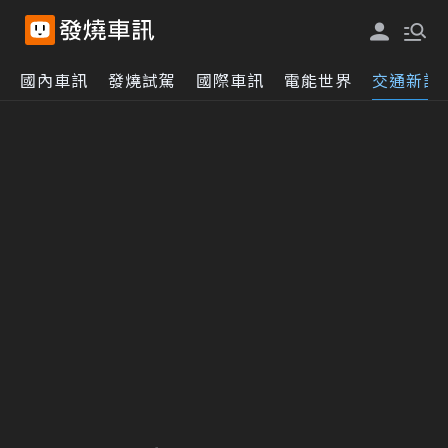
國內車訊
發燒試駕
國際車訊
電能世界
交通新訊