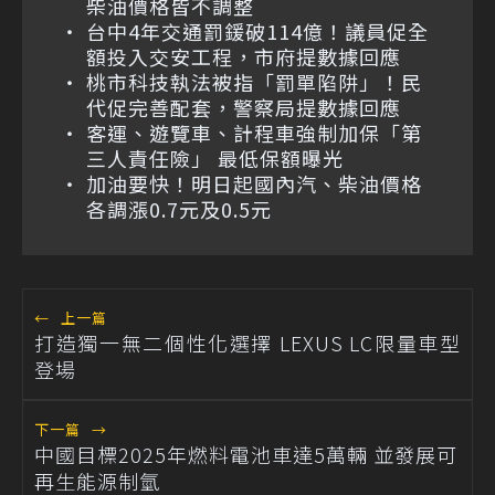
柴油價格皆不調整
台中4年交通罰鍰破114億！議員促全
額投入交安工程，市府提數據回應
桃市科技執法被指「罰單陷阱」！民
代促完善配套，警察局提數據回應
客運、遊覽車、計程車強制加保「第
三人責任險」 最低保額曝光
加油要快！明日起國內汽、柴油價格
各調漲0.7元及0.5元
←
上一篇
打造獨一無二個性化選擇 LEXUS LC限量車型
登場
下一篇
→
中國目標2025年燃料電池車達5萬輛 並發展可
再生能源制氫