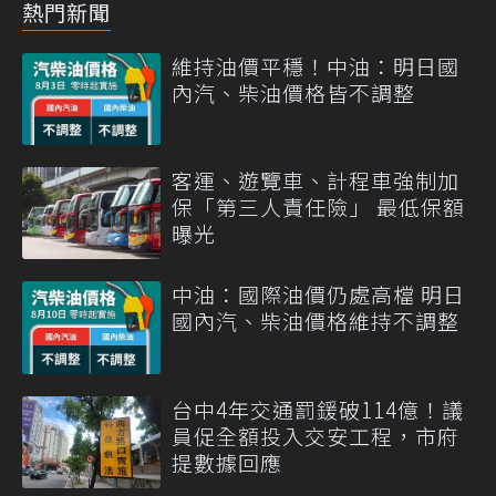
熱門新聞
維持油價平穩！中油：明日國
內汽、柴油價格皆不調整
客運、遊覽車、計程車強制加
保「第三人責任險」 最低保額
曝光
中油：國際油價仍處高檔 明日
國內汽、柴油價格維持不調整
台中4年交通罰鍰破114億！議
員促全額投入交安工程，市府
提數據回應