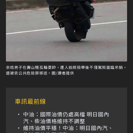
余姓男子在壽山翹孤輪耍帥，遭人拍照檢舉後不僅駕照面臨吊銷，
還被依公共危險罪移送。圖/讀者提供
車訊最前線
中油：國際油價仍處高檔 明日國內
汽、柴油價格維持不調整
維持油價平穩！中油：明日國內汽、