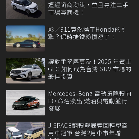
遭經銷商淘汰，並且專注二手
市場尋商機！
影／911竟然換了Honda的引
擎？保時捷鐵粉憤怒了！
讓對手望塵莫及！2025 年賓士
GLC 如何成為台灣 SUV 市場的
最佳投資
Mercedes-Benz 電動策略轉向
EQ 命名淡出 燃油與電動並行
發展
J SPACE翻轉戰局奪回輕型商
用車冠軍 台灣2月車市年增