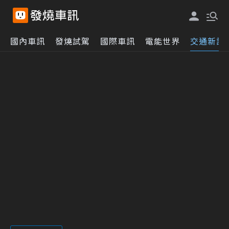
國內車訊
發燒試駕
國際車訊
電能世界
交通新訊