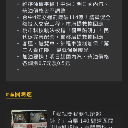
維持油價平穩！中油：明日國內汽、
柴油價格皆不調整
台中4年交通罰鍰破114億！議員促全
額投入交安工程，市府提數據回應
桃市科技執法被指「罰單陷阱」！民
代促完善配套，警察局提數據回應
客運、遊覽車、計程車強制加保「第
三人責任險」 最低保額曝光
加油要快！明日起國內汽、柴油價格
各調漲0.7元及0.5元
區間測速
「我就問我要怎麼超
速？」苗栗 140 縣道區間
測速抓超速，竟開罰拖吊