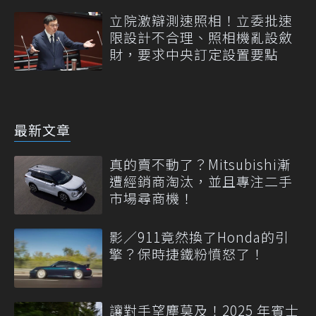
立院激辯測速照相！立委批速
限設計不合理、照相機亂設斂
財，要求中央訂定設置要點
最新文章
真的賣不動了？Mitsubishi漸
遭經銷商淘汰，並且專注二手
市場尋商機！
影／911竟然換了Honda的引
擎？保時捷鐵粉憤怒了！
讓對手望塵莫及！2025 年賓士