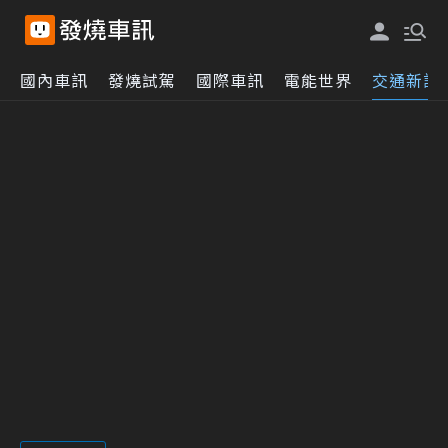
國內車訊
發燒試駕
國際車訊
電能世界
交通新訊