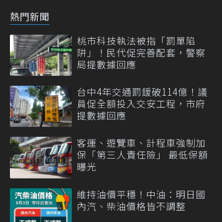
熱門新聞
桃市科技執法被指「罰單陷
阱」！民代促完善配套，警察
局提數據回應
台中4年交通罰鍰破114億！議
員促全額投入交安工程，市府
提數據回應
客運、遊覽車、計程車強制加
保「第三人責任險」 最低保額
曝光
維持油價平穩！中油：明日國
內汽、柴油價格皆不調整