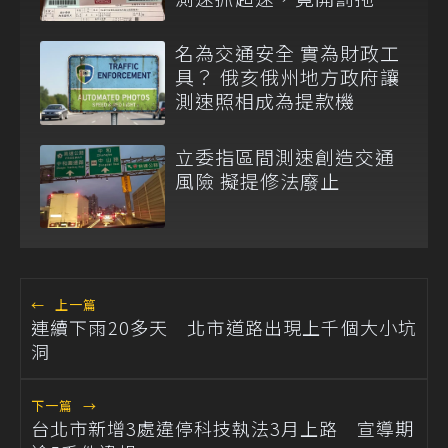
車上的故障車！
名為交通安全 實為財政工
具？ 俄亥俄州地方政府讓
測速照相成為提款機
立委指區間測速創造交通
風險 擬提修法廢止
←
上一篇
連續下雨20多天 北市道路出現上千個大小坑
洞
下一篇
→
台北市新增3處違停科技執法3月上路 宣導期