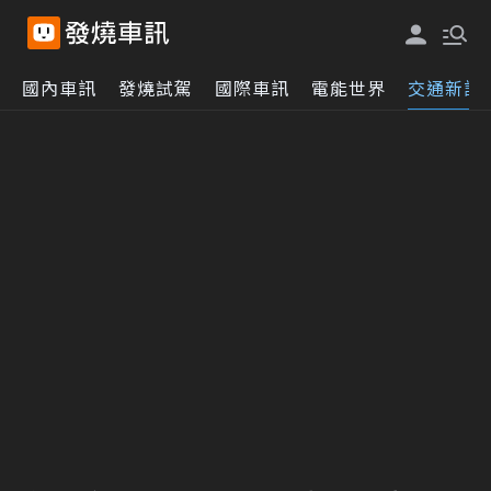
國內車訊
發燒試駕
國際車訊
電能世界
交通新訊