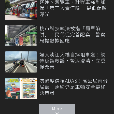
客運、遊覽車、計程車強制加
保「第三人責任險」 最低保額
曝光
桃市科技執法被指「罰單陷
阱」！民代促完善配套，警察
局提數據回應
婦人淡江大橋自摔阻車道！網
傳延誤救護，警消澄清、立委
促改善
勿過度信賴ADAS！高公局南分
局籲：駕駛仍是車輛安全最終
決策者
More