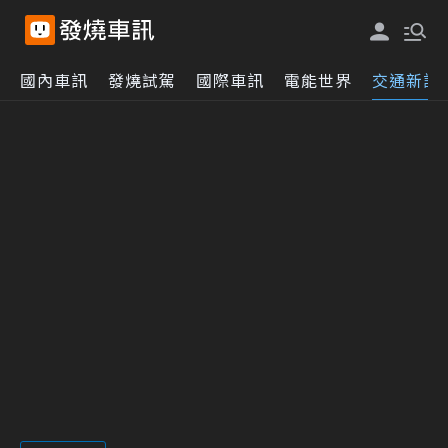
國內車訊
發燒試駕
國際車訊
電能世界
交通新訊