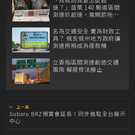
速？」苗栗 140 縣道區間
測速抓超速，竟開罰拖吊
車上的故障車！
名為交通安全 實為財政工
具？ 俄亥俄州地方政府讓
測速照相成為提款機
立委指區間測速創造交通
風險 擬提修法廢止
←
上一篇
Subaru BRZ預賞會延長！同步進駐全台展示
中心