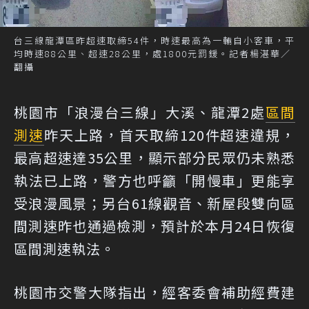
台三線龍潭區昨超速取締54件，時速最高為一輛自小客車，平
均時速88公里、超速28公里，處1800元罰鍰。記者楊湛華／
翻攝
桃園市「浪漫台三線」大溪、龍潭2處
區間
測速
昨天上路，首天取締120件超速違規，
最高超速達35公里，顯示部分民眾仍未熟悉
執法已上路，警方也呼籲「開慢車」更能享
受浪漫風景；另台61線觀音、新屋段雙向區
間測速昨也通過檢測，預計於本月24日恢復
區間測速執法。
桃園市交警大隊指出，經客委會補助經費建