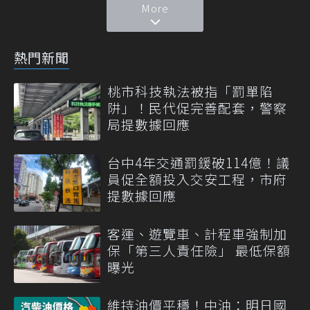
More
熱門新聞
桃市科技執法被指「罰單陷
阱」！民代促完善配套，警察
局提數據回應
台中4年交通罰鍰破114億！議
員促全額投入交安工程，市府
提數據回應
客運、遊覽車、計程車強制加
保「第三人責任險」 最低保額
曝光
維持油價平穩！中油：明日國