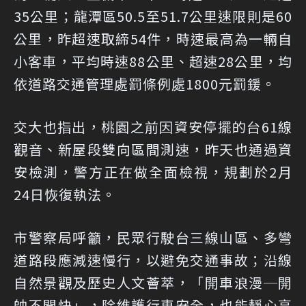
35公里；龍潭區50.5至51.7公里速限則是60
公里，昨超速取締54件，時速最高為一輛自
小客車，平均時速88公里、超速28公里，均
依道路交通管理處罰條例處1800元罰鍰。
交大也指出，桃園之前因資安停擺的台61線
觀音、新屋段雙向區間測速，昨天也通過資
安檢測，警方正在做全面檢視，規劃於2月
24日恢復執法。
市警察局呼籲，民眾行駛台三線山區、多彎
道路段應減速慢行，以避免交通事故；沿線
自然景觀及歷史人文薈萃，「開車浪漫─開
帥不開快」，除維護行車安全，也能靜心享