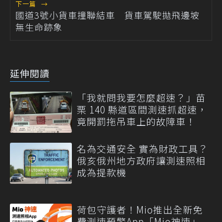
下一篇
→
國道3號小貨車撞聯結車 貨車駕駛拋飛邊坡
無生命跡象
延伸閱讀
「我就問我要怎麼超速？」苗
栗 140 縣道區間測速抓超速，
竟開罰拖吊車上的故障車！
名為交通安全 實為財政工具？
俄亥俄州地方政府讓測速照相
成為提款機
荷包守護者！Mio推出全新免
費測速預警App「Mio神速」