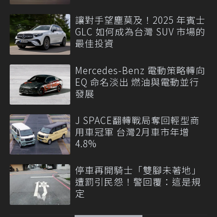
讓對手望塵莫及！2025 年賓士
GLC 如何成為台灣 SUV 市場的
最佳投資
Mercedes-Benz 電動策略轉向
EQ 命名淡出 燃油與電動並行
發展
J SPACE翻轉戰局奪回輕型商
用車冠軍 台灣2月車市年增
4.8%
停車再開騎士「雙腳未著地」
遭罰引民怨！警回覆：這是規
定