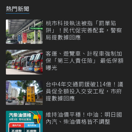
熱門新聞
桃市科技執法被指「罰單陷
阱」！民代促完善配套，警察
局提數據回應
客運、遊覽車、計程車強制加
保「第三人責任險」 最低保額
曝光
台中4年交通罰鍰破114億！議
員促全額投入交安工程，市府
提數據回應
維持油價平穩！中油：明日國
內汽、柴油價格皆不調整