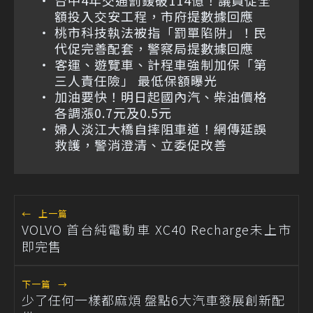
台中4年交通罰鍰破114億！議員促全
額投入交安工程，市府提數據回應
桃市科技執法被指「罰單陷阱」！民
代促完善配套，警察局提數據回應
客運、遊覽車、計程車強制加保「第
三人責任險」 最低保額曝光
加油要快！明日起國內汽、柴油價格
各調漲0.7元及0.5元
婦人淡江大橋自摔阻車道！網傳延誤
救護，警消澄清、立委促改善
←
上一篇
VOLVO 首台純電動車 XC40 Recharge未上市
即完售
下一篇
→
少了任何一樣都麻煩 盤點6大汽車發展創新配