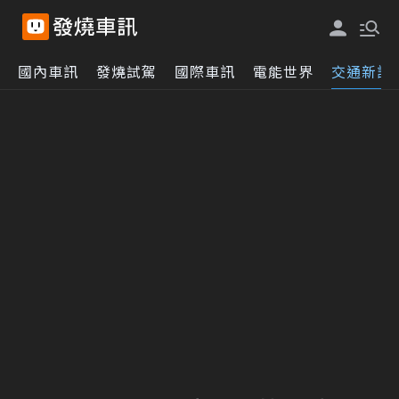
國內車訊
發燒試駕
國際車訊
電能世界
交通新訊