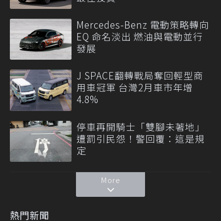
Mercedes-Benz 電動策略轉向
EQ 命名淡出 燃油與電動並行
發展
J SPACE翻轉戰局奪回輕型商
用車冠軍 台灣2月車市年增
4.8%
停車再開騎士「雙腳未著地」
遭罰引民怨！警回覆：這是規
定
More
熱門新聞