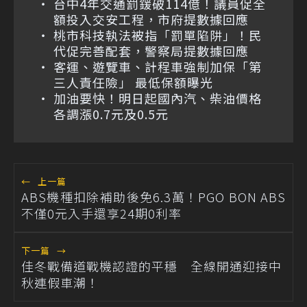
台中4年交通罰鍰破114億！議員促全
額投入交安工程，市府提數據回應
桃市科技執法被指「罰單陷阱」！民
代促完善配套，警察局提數據回應
客運、遊覽車、計程車強制加保「第
三人責任險」 最低保額曝光
加油要快！明日起國內汽、柴油價格
各調漲0.7元及0.5元
←
上一篇
ABS機種扣除補助後免6.3萬！PGO BON ABS
不僅0元入手還享24期0利率
下一篇
→
佳冬戰備道戰機認證的平穩 全線開通迎接中
秋連假車潮！