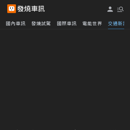
國內車訊
發燒試駕
國際車訊
電能世界
交通新訊