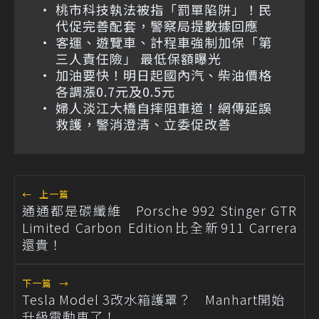
桃市科技執法被指「罰單陷阱」！民
代促完善配套，警察局提數據回應
客運、遊覽車、計程車強制加保「第
三人責任險」 最低保額曝光
加油要快！明日起國內汽、柴油價格
各調漲0.7元及0.5元
婦人淡江大橋自摔阻車道！網傳延誤
救護，警消澄清、立委促改善
←
上一篇
通通都是碳纖維 Porsche 992 Stinger GTR
Limited Carbon Edition比全新911 Carrera
還貴！
下一篇
→
Tesla Model 3改水箱護罩？ Manhart開始
升級電動車了！