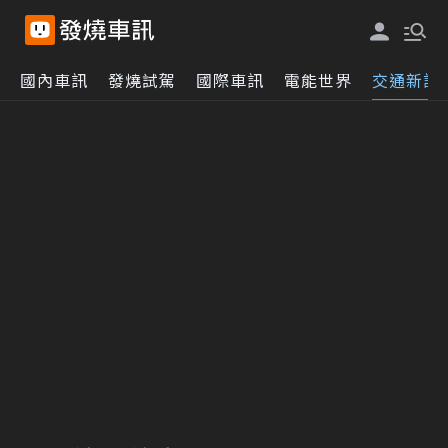
國內車訊
發燒試駕
國際車訊
電能世界
交通新訊