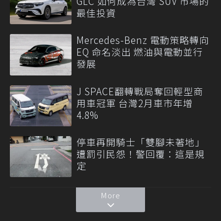
GLC 如何成為台灣 SUV 市場的
最佳投資
Mercedes-Benz 電動策略轉向
EQ 命名淡出 燃油與電動並行
發展
J SPACE翻轉戰局奪回輕型商
用車冠軍 台灣2月車市年增
4.8%
停車再開騎士「雙腳未著地」
遭罰引民怨！警回覆：這是規
定
More