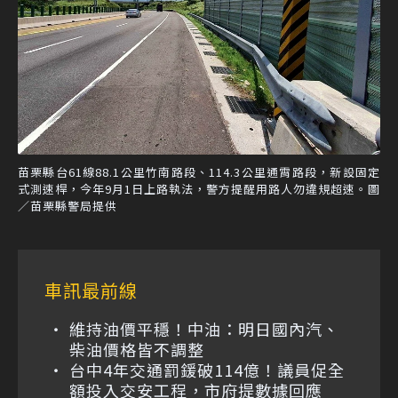
苗栗縣台61線88.1公里竹南路段、114.3公里通霄路段，新設固定
式測速桿，今年9月1日上路執法，警方提醒用路人勿違規超速。圖
／苗栗縣警局提供
車訊最前線
維持油價平穩！中油：明日國內汽、
柴油價格皆不調整
台中4年交通罰鍰破114億！議員促全
額投入交安工程，市府提數據回應