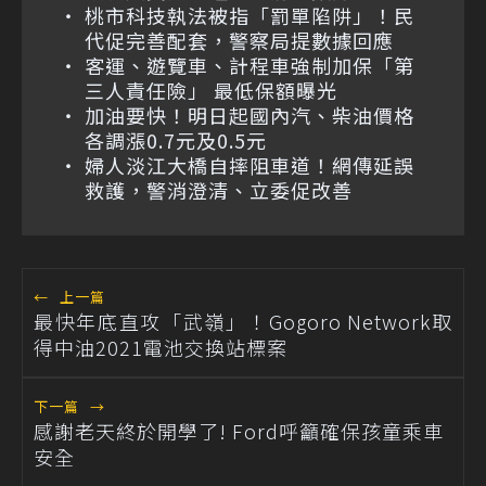
桃市科技執法被指「罰單陷阱」！民
代促完善配套，警察局提數據回應
客運、遊覽車、計程車強制加保「第
三人責任險」 最低保額曝光
加油要快！明日起國內汽、柴油價格
各調漲0.7元及0.5元
婦人淡江大橋自摔阻車道！網傳延誤
救護，警消澄清、立委促改善
←
上一篇
最快年底直攻「武嶺」！Gogoro Network取
得中油2021電池交換站標案
下一篇
→
感謝老天終於開學了! Ford呼籲確保孩童乘車
安全