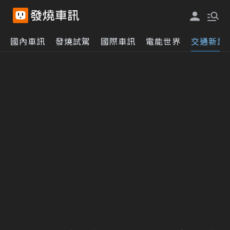
國內車訊
發燒試駕
國際車訊
電能世界
交通新訊