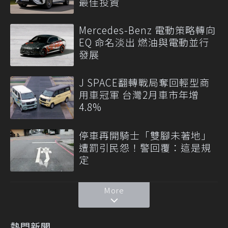
最佳投資
Mercedes-Benz 電動策略轉向
EQ 命名淡出 燃油與電動並行
發展
J SPACE翻轉戰局奪回輕型商
用車冠軍 台灣2月車市年增
4.8%
停車再開騎士「雙腳未著地」
遭罰引民怨！警回覆：這是規
定
More
熱門新聞