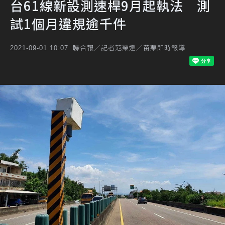
台61線新設測速桿9月起執法 測
試1個月違規逾千件
聯合報／記者范榮達／苗栗即時報導
2021-09-01 10:07