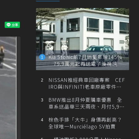
Kia Stonic前7月銷量年增145%
79.9萬元起再送電子後視鏡
NISSAN推經典車回廠專案 CEF
IRO與INFINITI老車原廠零件最
低1折
BMW推出8月仲夏購車優惠 全
車系送晶華三天兩夜、月付5,900
元起
棕色手排「大牛」身價再創高？
全球唯一Murciélago SV拍賣