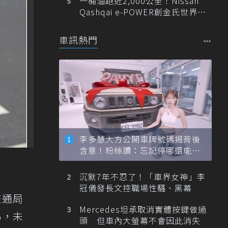
一桶油跑近2,000公里！Nissan
Qashqai e-POWER創金氏世界紀
錄
車訊熱門
李多慧大方公開車牌號碼揭背後
含意！粉絲讚：忘記停哪還能幫
忙找車
沉默7年不忍了！「車界女神」李
冠儀發長文控職場性騷、黑幕
交通局
Mercedes坦承取消實體按鍵做過
％，未
頭 但車內大螢幕不會因此消失