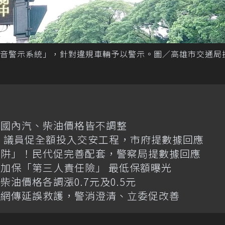
音警示系統」，針對違規車輛予以警示。圖／高雄市交通局
日國內汽、柴油價格皆不調整
億！議員促全額投入交安工程，市府提數據回應
陷阱」！民代促完善配套，警察局提數據回應
加保「第三人責任險」 最低保額曝光
油價格各調漲0.7元及0.5元
！網傳延誤救護，警消澄清、立委促改善