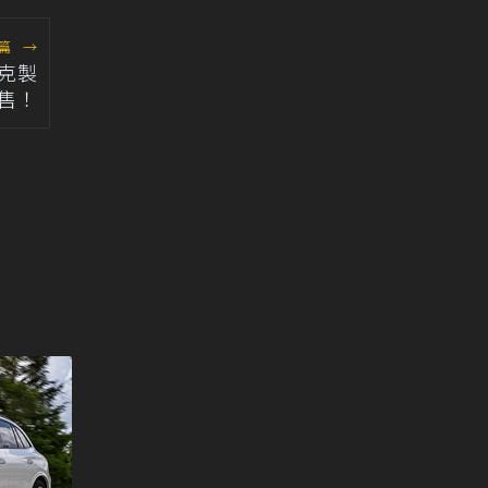
篇
→
伐克製
發售！