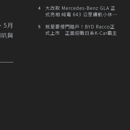
大改款 Mercedes-Benz GLA 正
式亮相 純電 643 公里續航小休
旅！
、5月
就是要侵門踏戶！BYD Racco正
式上市 正面迎戰日系K-Car霸主
喇叭與