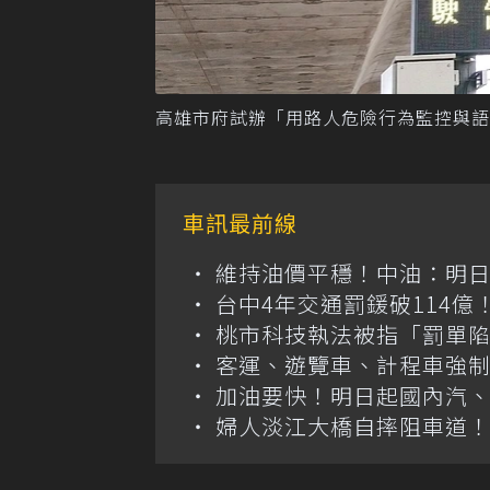
高雄市府試辦「用路人危險行為監控與語
車訊最前線
維持油價平穩！中油：明
台中4年交通罰鍰破114
桃市科技執法被指「罰單
客運、遊覽車、計程車強制
加油要快！明日起國內汽、柴
婦人淡江大橋自摔阻車道