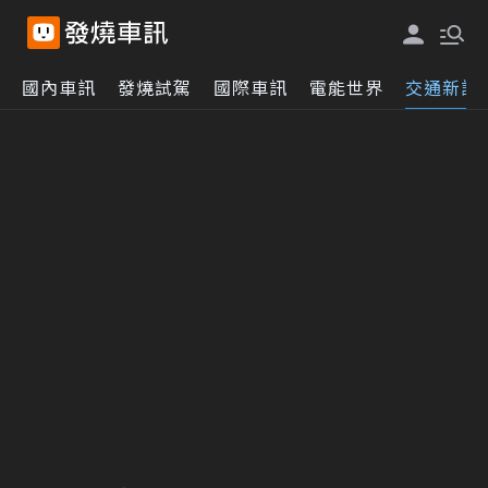
國內車訊
發燒試駕
國際車訊
電能世界
交通新訊