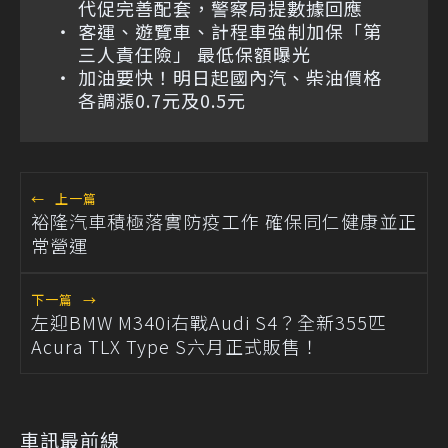
代促完善配套，警察局提數據回應
客運、遊覽車、計程車強制加保「第
三人責任險」 最低保額曝光
加油要快！明日起國內汽、柴油價格
各調漲0.7元及0.5元
←
上一篇
裕隆汽車積極落實防疫工作 確保同仁健康並正
常營運
下一篇
→
左迎BMW M340i右戰Audi S4？全新355匹
Acura TLX Type S六月正式販售！
車訊最前線