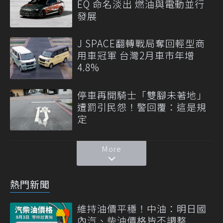
EQ 命名淡出 燃油與電動並行
發展
J SPACE翻轉戰局奪回輕型商
用車冠軍 台灣2月車市年增
4.8%
停車再開騎士「雙腳未著地」
遭罰引民怨！警回覆：這是規
定
More
熱門新聞
維持油價平穩！中油：明日國
內汽、柴油價格皆不調整