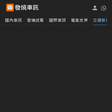
國內車訊
發燒試駕
國際車訊
電能世界
交通新訊