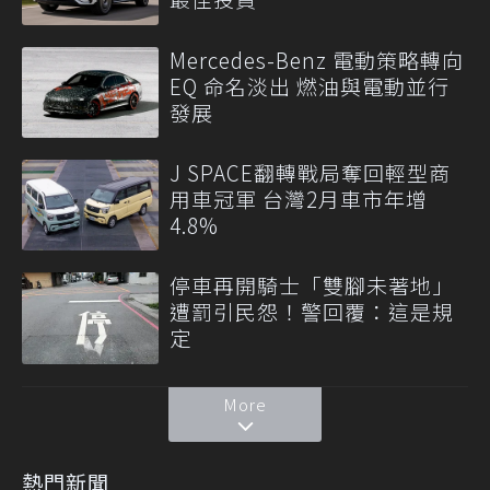
Mercedes-Benz 電動策略轉向
EQ 命名淡出 燃油與電動並行
發展
J SPACE翻轉戰局奪回輕型商
用車冠軍 台灣2月車市年增
4.8%
停車再開騎士「雙腳未著地」
遭罰引民怨！警回覆：這是規
定
More
熱門新聞