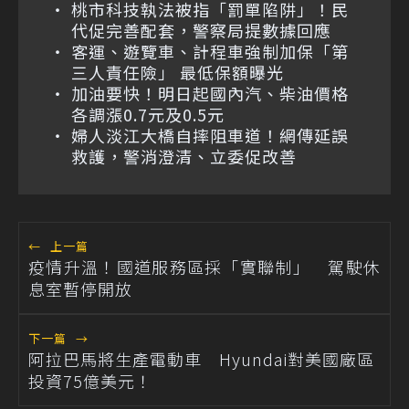
桃市科技執法被指「罰單陷阱」！民
代促完善配套，警察局提數據回應
客運、遊覽車、計程車強制加保「第
三人責任險」 最低保額曝光
加油要快！明日起國內汽、柴油價格
各調漲0.7元及0.5元
婦人淡江大橋自摔阻車道！網傳延誤
救護，警消澄清、立委促改善
←
上一篇
疫情升溫！國道服務區採「實聯制」 駕駛休
息室暫停開放
下一篇
→
阿拉巴馬將生產電動車 Hyundai對美國廠區
投資75億美元！