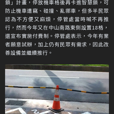
鎖」計畫，停放機車格後再卡進智慧鎖，可
防止機車遭竊、碰撞、亂挪車，但多半民眾
認為不方便又麻煩，停管處當時喊不再推
行，然而今年又在中山南路東側設置18格，
還宣布實施付費制。停管處表示，今年有業
者願意試辦，加上仍有民眾有需求，因此改
善設備並繼續推行。