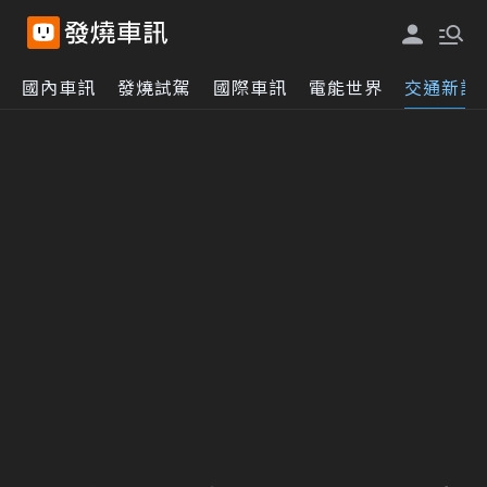
國內車訊
發燒試駕
國際車訊
電能世界
交通新訊