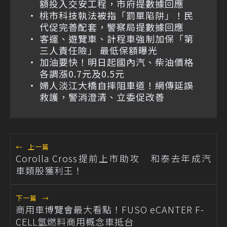
額投入交安工程，市府提數據回應
桃市科技執法被指「罰單陷阱」！民
代促完善配套，警察局提數據回應
客運、遊覽車、計程車強制加保「第
三人責任險」 最低保額曝光
加油要快！明日起國內汽、柴油價格
各調漲0.7元及0.5元
婦人淡江大橋自摔阻車道！網傳延誤
救護，警消澄清、立委促改善
←
上一篇
Corolla Cross提前上市助攻 和泰去年成汽
車類股獲利王！
下一篇
→
商用車博覽會最大看點！FUSO eCANTER F-
CELL氫燃料商用概念車抵台