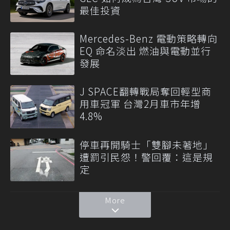
最佳投資
Mercedes-Benz 電動策略轉向
EQ 命名淡出 燃油與電動並行
發展
J SPACE翻轉戰局奪回輕型商
用車冠軍 台灣2月車市年增
4.8%
停車再開騎士「雙腳未著地」
遭罰引民怨！警回覆：這是規
定
More