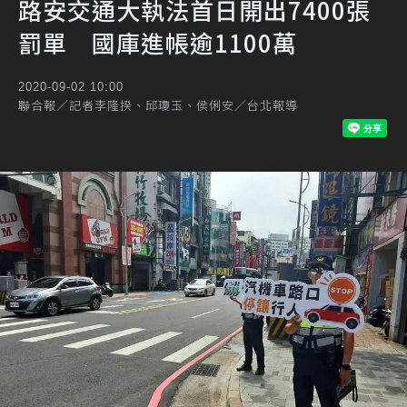
路安交通大執法首日開出7400張
罰單 國庫進帳逾1100萬
2020-09-02 10:00
聯合報／記者李隆揆、邱瓊玉、侯俐安／台北報導