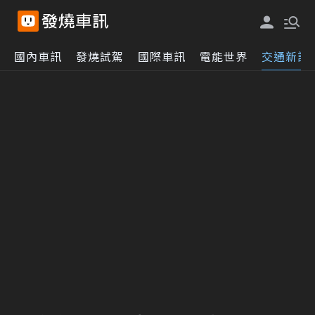
國內車訊
發燒試駕
國際車訊
電能世界
交通新訊