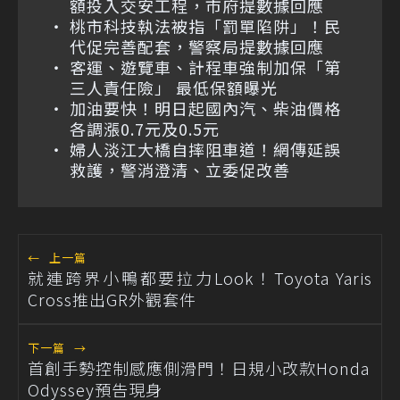
額投入交安工程，市府提數據回應
桃市科技執法被指「罰單陷阱」！民
代促完善配套，警察局提數據回應
客運、遊覽車、計程車強制加保「第
三人責任險」 最低保額曝光
加油要快！明日起國內汽、柴油價格
各調漲0.7元及0.5元
婦人淡江大橋自摔阻車道！網傳延誤
救護，警消澄清、立委促改善
←
上一篇
就連跨界小鴨都要拉力Look！Toyota Yaris
Cross推出GR外觀套件
下一篇
→
首創手勢控制感應側滑門！日規小改款Honda
Odyssey預告現身