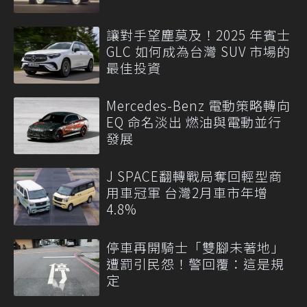
讓對手望塵莫及！2025 年賓士
GLC 如何成為台灣 SUV 市場的
最佳投資
Mercedes-Benz 電動策略轉向
EQ 命名淡出 燃油與電動並行
發展
J SPACE翻轉戰局奪回輕型商
用車冠軍 台灣2月車市年增
4.8%
停車再開騎士「雙腳未著地」
遭罰引民怨！警回覆：這是規
定