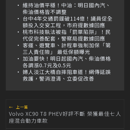
維持油價平穩！中油：明日國內汽、
柴油價格皆不調整
台中4年交通罰鍰破114億！議員促全
額投入交安工程，市府提數據回應
桃市科技執法被指「罰單陷阱」！民
代促完善配套，警察局提數據回應
客運、遊覽車、計程車強制加保「第
三人責任險」 最低保額曝光
加油要快！明日起國內汽、柴油價格
各調漲0.7元及0.5元
婦人淡江大橋自摔阻車道！網傳延誤
救護，警消澄清、立委促改善
←
上一篇
Volvo XC90 T8 PHEV好評不斷 榮獲最佳七人
座混合動力車款