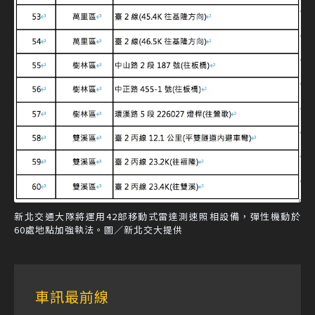
新北交通大隊將運用42部移動式雷達測速照相設備，彈性機動於
60處地點加強執法。圖／新北交大提供
車訊最前線