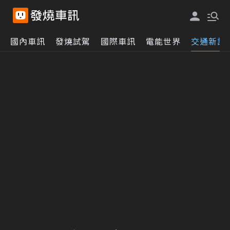
國內車訊
發燒試駕
國際車訊
電能世界
交通新訊