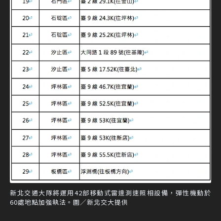
新北交通大隊將運用42部移動式雷達測速照相設備，彈性機動於
60處地點加強執法。圖／新北交大提供