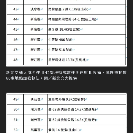
新北交通大隊將運用42部移動式雷達測速照相設備，彈性機動於
60處地點加強執法。圖／新北交大提供