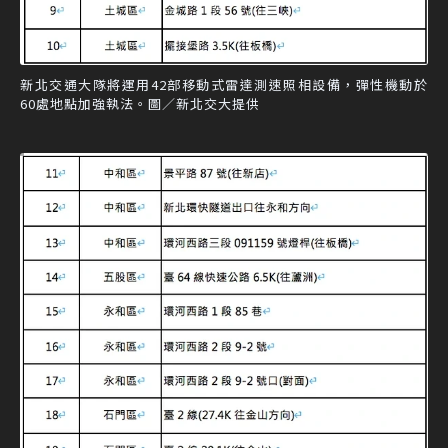
新北交通大隊將運用42部移動式雷達測速照相設備，彈性機動於
60處地點加強執法。圖／新北交大提供