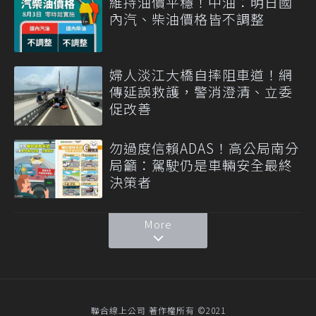
維持油價平穩！中油：明日國
內汽、柴油價格皆不調整
婦人淡江大橋自摔阻車道！網
傳延誤救護，警消澄清、立委
促改善
勿過度信賴ADAS！高公局南分
局籲：駕駛仍是車輛安全最終
決策者
More
聯合線上公司 著作權所有 ©2021