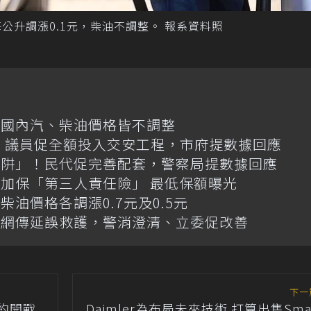
公升調漲0.1元，柴油不調整。 報系資料照
日國內汽、柴油價格皆不調整
億！議員促全額投入交安工程，市府提數據回應
陷阱」！民代促完善配套，警察局提數據回應
加保「第三人責任險」 最低保額曝光
油價格各調漲0.7元及0.5元
！網傳延誤救護，警消澄清、立委促改善
下一
約開戰
Daimler為布局未來技術 打算出售Sma