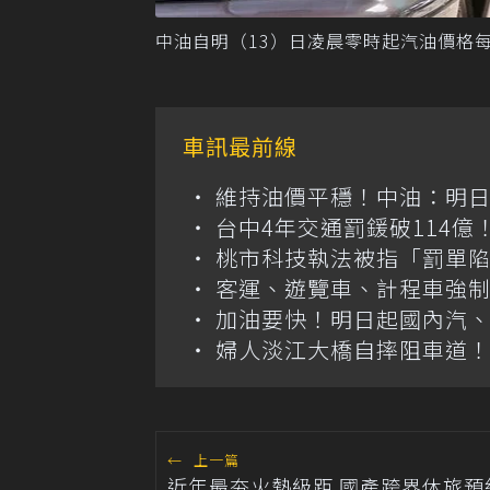
中油自明（13）日凌晨零時起汽油價格每
車訊最前線
維持油價平穩！中油：明
台中4年交通罰鍰破114
桃市科技執法被指「罰單
客運、遊覽車、計程車強制
加油要快！明日起國內汽、柴
婦人淡江大橋自摔阻車道
←
上一篇
近年最夯火熱級距 國產跨界休旅預