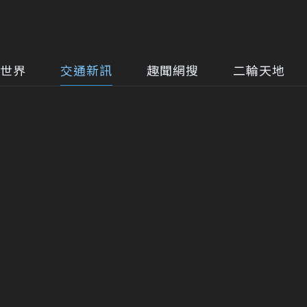
世界
交通新訊
趣聞網搜
二輪天地