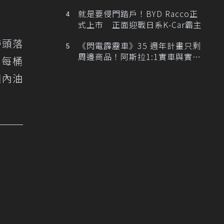
排跑車開發中！
就是要侵門踏戶！BYD Racco正
式上市 正面迎戰日系K-Car霸主
帶頭落
《閃電霹靂車》35 週年計畫只剩
周邊商品！阿斯拉1:1實車與實體
為每桶
展覽雙雙喊卡
國內油