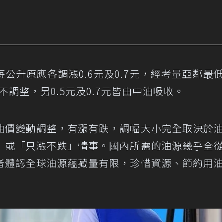
公升原應各調漲0.6元及0.7元，經考量亞鄰最
不調整，另0.5元及0.7元皆由中油吸收。
油價變動調整，有漲有跌，調幅大小完全取決於
」或「只漲不跌」情事。國內所需的油源幾乎全
者體認全球油源蘊藏量有限，珍惜資源、節約用