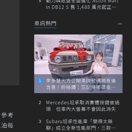
動力與底盤全面進化 Aston Mart
in DB12 S 售 1,488 萬元起正式
登台
車訊熱門
李多慧大方公開車牌號碼揭背後
含意！粉絲讚：忘記停哪還能幫
忙找車
Mercedes坦承取消實體按鍵做過
頭 但車內大螢幕不會因此消失
的參考
Subaru坦承性能車「變得太無
汽油每
聊」成立全新性能部門，三款手