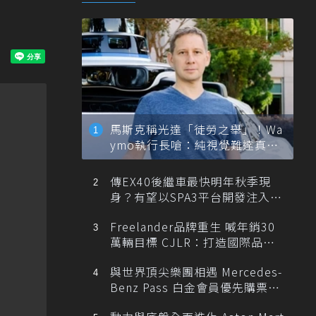
馬斯克稱光達「徒勞之舉」！Wa
ymo執行長嗆：純視覺難達真正
自動駕駛
傳EX40後繼車最快明年秋季現
身？有望以SPA3平台開發注入80
0V動力
Freelander品牌重生 喊年銷30
萬輛目標 CJLR：打造國際品牌
半數銷量來自全球！
與世界頂尖樂團相遇 Mercedes-
Benz Pass 白金會員優先購票維
也納愛樂