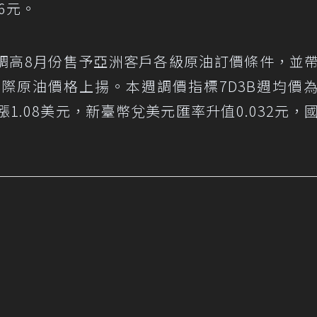
6元。
調高8月份售予亞洲客戶各級原油訂價條件，並
際原油價格上揚。本週調價指標7D3B週均價
元上漲1.08美元，新臺幣兌美元匯率升值0.032元，