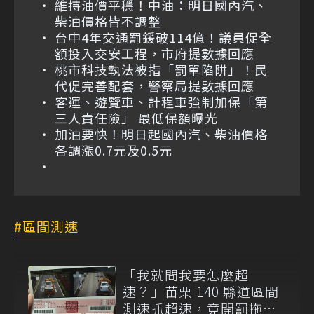
維持油價平穩！中油：明日國內汽、
柴油價格皆不調整
台中4年交通罰鍰破114億！議員促全
額投入交安工程，市府提數據回應
桃市科技執法被指「罰單陷阱」！民
代促完善配套，警察局提數據回應
客運、遊覽車、計程車強制加保「第
三人責任險」 最低保額曝光
加油要快！明日起國內汽、柴油價格
各調漲0.7元及0.5元
區間測速
「我就問我要怎麼超
速？」苗栗 140 縣道區間
測速抓超速，竟開罰拖吊