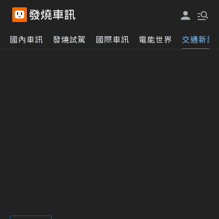
國內車訊
發燒試駕
國際車訊
電能世界
交通新訊