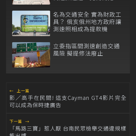
車上的故障車！
名為交通安全 實為財政工
具？ 俄亥俄州地方政府讓
測速照相成為提款機
立委指區間測速創造交通
風險 擬提修法廢止
←
上一篇
影／高手在民間! 這支Cayman GT4影片完全
可以成為保時捷廣告
下一篇
→
「馬路三寶」惹人厭 台南民眾檢舉交通違規樣
態出爐