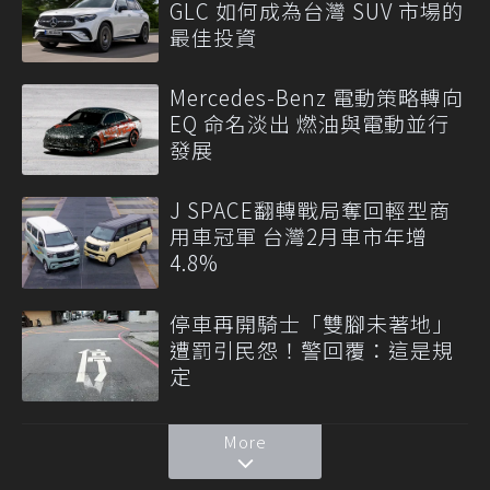
GLC 如何成為台灣 SUV 市場的
最佳投資
Mercedes-Benz 電動策略轉向
EQ 命名淡出 燃油與電動並行
發展
J SPACE翻轉戰局奪回輕型商
用車冠軍 台灣2月車市年增
4.8%
停車再開騎士「雙腳未著地」
遭罰引民怨！警回覆：這是規
定
More