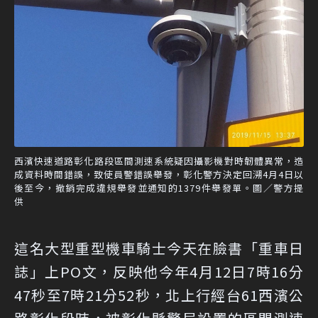
西濱快速道路彰化路段區間測速系統疑因攝影機對時韌體異常，造
成資料時間錯誤，致使員警錯誤舉發，彰化警方決定回溯4月4日以
後至今，撤銷完成違規舉發並通知的1379件舉發單。圖／警方提
供
這名大型重型機車騎士今天在臉書「重車日
誌」上PO文，反映他今年4月12日7時16分
47秒至7時21分52秒，北上行經台61西濱公