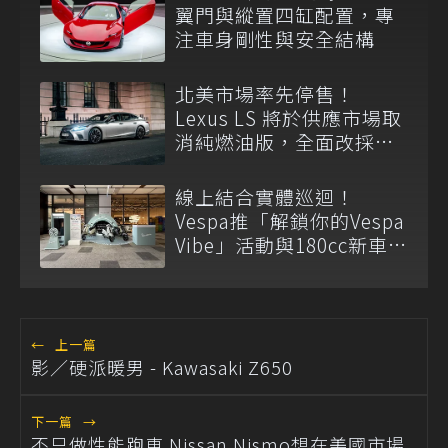
翼門與縱置四缸配置，專
注車身剛性與安全結構
北美市場率先停售！
Lexus LS 將於供應市場取
消純燃油版，全面改採單
一油電動力
線上結合實體巡迴！
Vespa推「解鎖你的Vespa
Vibe」活動與180cc新車全
台展示
←
上一篇
影／硬派暖男 - Kawasaki Z650
下一篇
→
不只做性能跑車 Nissan Nismo想在美國市場