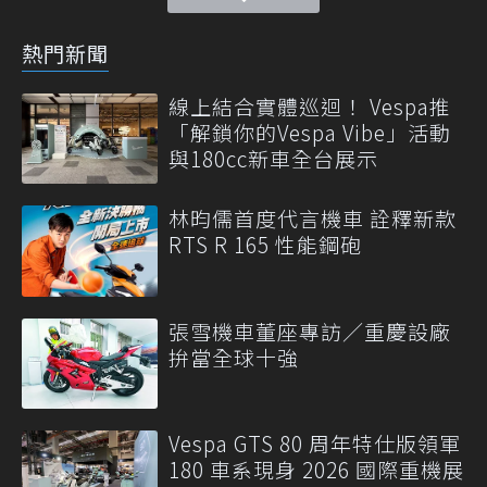
熱門新聞
線上結合實體巡迴！ Vespa推
「解鎖你的Vespa Vibe」活動
與180cc新車全台展示
林昀儒首度代言機車 詮釋新款
RTS R 165 性能鋼砲
張雪機車董座專訪／重慶設廠
拚當全球十強
Vespa GTS 80 周年特仕版領軍
180 車系現身 2026 國際重機展