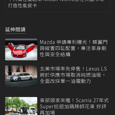
打造性能皮卡
延伸閱讀
Mazda 申請專利曝光！蝶翼門
與縱置四缸配置，專注車身剛
性與安全結構
北美市場率先停售！Lexus LS
將於供應市場取消純燃油版，
全面改採單一油電動力
東部頭家來喔！Scania 27年式
Super巡迴加碼移師花東 好評
再加場