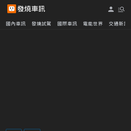
國內車訊
發燒試駕
國際車訊
電能世界
交通新訊