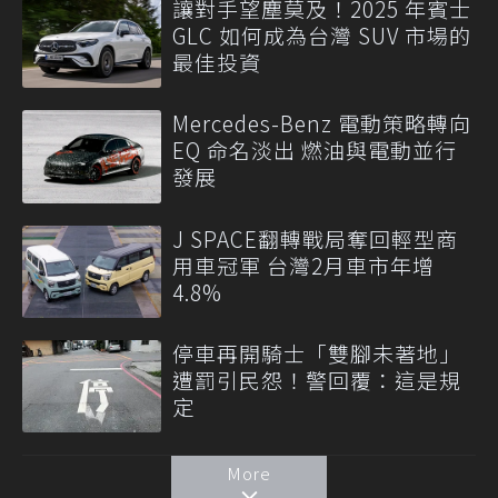
讓對手望塵莫及！2025 年賓士
GLC 如何成為台灣 SUV 市場的
最佳投資
Mercedes-Benz 電動策略轉向
EQ 命名淡出 燃油與電動並行
發展
J SPACE翻轉戰局奪回輕型商
用車冠軍 台灣2月車市年增
4.8%
停車再開騎士「雙腳未著地」
遭罰引民怨！警回覆：這是規
定
More