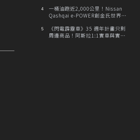
排跑車開發中！
一桶油跑近2,000公里！Nissan
Qashqai e-POWER創金氏世界紀
錄
《閃電霹靂車》35 週年計畫只剩
周邊商品！阿斯拉1:1實車與實體
展覽雙雙喊卡