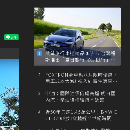
試駕旅行車送精品咖啡卡 台灣福
斯推出「夏日旅行 沁涼隨行」活
動
FOXTRON全車系八月限時優惠，
用車成本大減! 進入純電生活享
「零稅金＋零保養」新時代
中油：國際油價仍處高檔 明日國
內汽、柴油價格維持不調整
近50年只跑1.45萬公里！BMW E
21 320i宛如穿越近半世紀時間