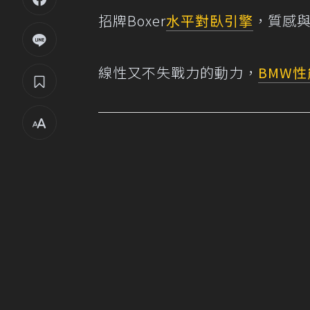
招牌Boxer
水平對臥引擎
，質感
線性又不失戰力的動力，
BMW
性