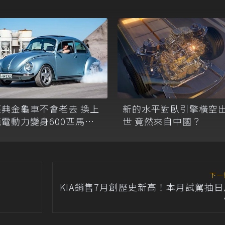
經典金龜車不會老去 換上
新的水平對臥引擎橫空
純電動力變身600匹馬力
世 竟然來自中國？
甲蟲!
下一
KIA銷售7月創歷史新高！本月試駕抽