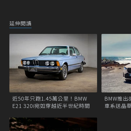
延伸閱讀
近50年只跑1.45萬公里！BMW
BMW推出
E21 320i宛如穿越近半世紀時間
車系送晶華
元起