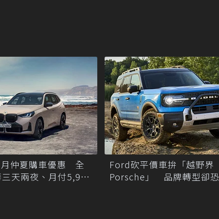
8月仲夏購車優惠 全
Ford砍平價車拚「越野界
三天兩夜、月付5,900
Porsche」 品牌轉型卻
門客群拱手讓人