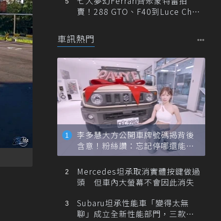
七大夢幻Ferrari齊聚蒙特雷拍
賣！288 GTO、F40到Luce Cha
ssis 0一次登場
車訊熱門
李多慧大方公開車牌號碼揭背後
含意！粉絲讚：忘記停哪還能幫
忙找車
Mercedes坦承取消實體按鍵做過
頭 但車內大螢幕不會因此消失
Subaru坦承性能車「變得太無
聊」成立全新性能部門，三款手