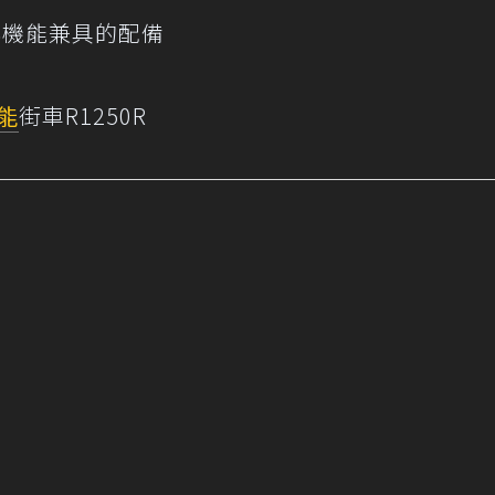
與機能兼具的配備
能
街車R1250R