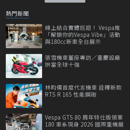
熱門新聞
線上結合實體巡迴！ Vespa推
「解鎖你的Vespa Vibe」活動
與180cc新車全台展示
張雪機車董座專訪／重慶設廠
拚當全球十強
林昀儒首度代言機車 詮釋新款
RTS R 165 性能鋼砲
Vespa GTS 80 周年特仕版領軍
180 車系現身 2026 國際重機展