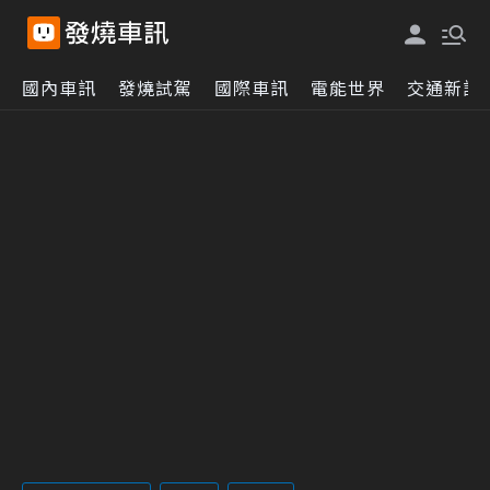
國內車訊
發燒試駕
國際車訊
電能世界
交通新訊