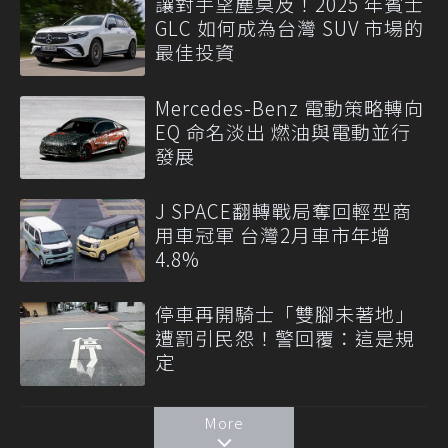
讓對手望塵莫及！2025 年賓士
GLC 如何成為台灣 SUV 市場的
最佳投資
Mercedes-Benz 電動策略轉向
EQ 命名淡出 燃油與電動並行
發展
J SPACE翻轉戰局奪回輕型商
用車冠軍 台灣2月車市年增
4.8%
停車再開騎士「雙腳未著地」
遭罰引民怨！警回覆：這是規
定
More