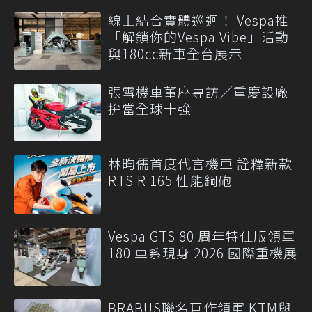
線上結合實體巡迴！ Vespa推
「解鎖你的Vespa Vibe」活動
與180cc新車全台展示
張雪機車董座專訪／重慶設廠
拚當全球十強
林昀儒首度代言機車 詮釋新款
RTS R 165 性能鋼砲
Vespa GTS 80 周年特仕版領軍
180 車系現身 2026 國際重機展
BRABUS聯名巨作領軍 KTM與