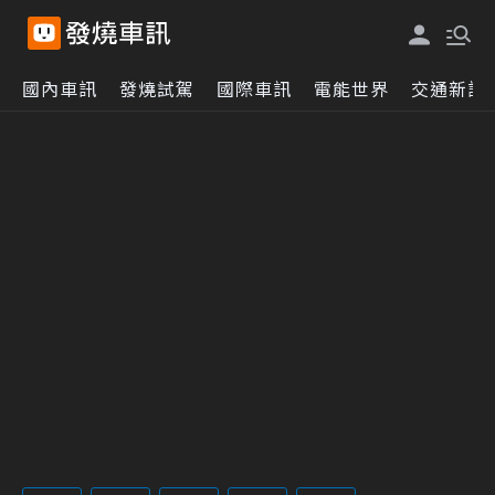
國內車訊
發燒試駕
國際車訊
電能世界
交通新訊