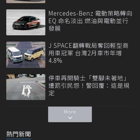
Mercedes-Benz 電動策略轉向
EQ 命名淡出 燃油與電動並行
發展
J SPACE翻轉戰局奪回輕型商
用車冠軍 台灣2月車市年增
4.8%
停車再開騎士「雙腳未著地」
遭罰引民怨！警回覆：這是規
定
More
熱門新聞