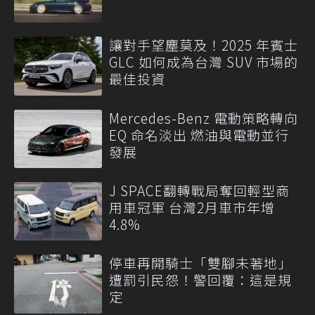
讓對手望塵莫及！2025 年賓士
GLC 如何成為台灣 SUV 市場的
最佳投資
Mercedes-Benz 電動策略轉向
EQ 命名淡出 燃油與電動並行
發展
J SPACE翻轉戰局奪回輕型商
用車冠軍 台灣2月車市年增
4.8%
停車再開騎士「雙腳未著地」
遭罰引民怨！警回覆：這是規
定