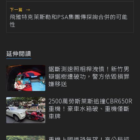
下一篇
→
飛雅特克萊斯勒和PSA集團傳探詢合併的可能
性
延伸閱讀
鋸斷測速照相桿洩憤！新竹男
辯鋸樹遭破功，警方依毀損罪
嫌移送
2500萬勞斯萊斯追撞CBR650R
重機！豪車水箱破、重機僅斷
車牌
重機上國道恐無望！高公局認