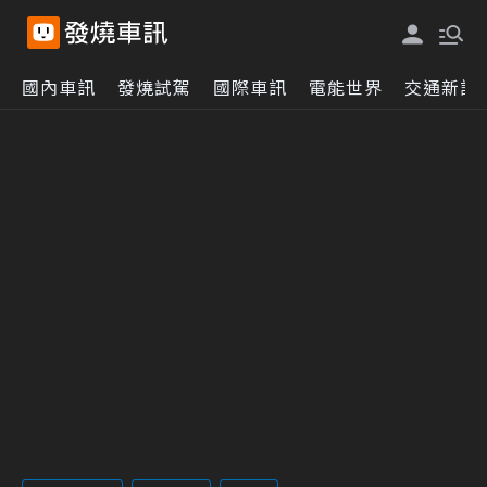
國內車訊
發燒試駕
國際車訊
電能世界
交通新訊