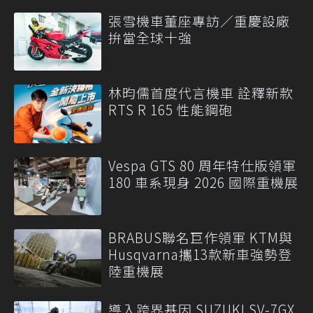
張雪機車董座專訪／重慶設廠
拚當全球十強
林昀儒首度代言機車 詮釋新款
RTS R 165 性能鋼砲
Vespa GTS 80 周年特仕版領軍
180 車系現身 2026 國際重機展
BRABUS聯名巨作領軍 KTM與
Husqvarna攜13款新車強勢登
陸重機展
導入跨界基因 SUZUKI SV-7GX