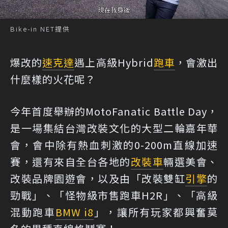
Bike-in NET提供
爆改的
速克達
遇上高級Hybrid
跑車
，會激出
什麼樣的火花呢？
今年首度舉辦的MotoFanatic Battle Day，
是一場集結台灣改裝文化的大型二輪嘉年華
會，會中除有熱血刺激的0-200m直線加速
賽，還有來自全台各地的
改裝車
輛選美會、
改裝品牌園遊會，以及由「改裝雙缸
引擎
的
勁戰」、「怪物級市售跑車H2R」、「高級
混動跑車
BMW i8
」，讓所有玩家都興奮莫