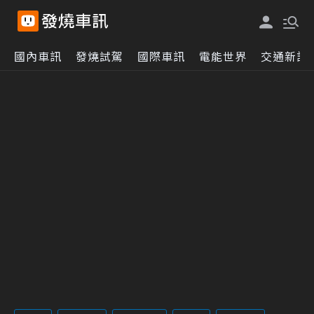
國內車訊
發燒試駕
國際車訊
電能世界
交通新訊