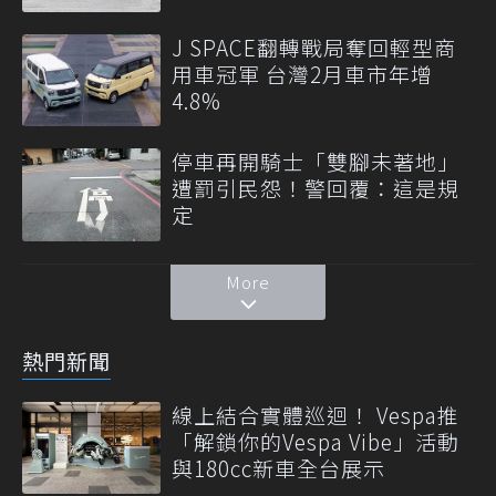
J SPACE翻轉戰局奪回輕型商
用車冠軍 台灣2月車市年增
4.8%
停車再開騎士「雙腳未著地」
遭罰引民怨！警回覆：這是規
定
More
熱門新聞
線上結合實體巡迴！ Vespa推
「解鎖你的Vespa Vibe」活動
與180cc新車全台展示