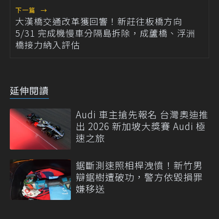
下一篇
→
大漢橋交通改革獲回響！新莊往板橋方向
5/31 完成機慢車分隔島拆除，成蘆橋、浮洲
橋接力納入評估
延伸閱讀
Audi 車主搶先報名 台灣奧迪推
出 2026 新加坡大獎賽 Audi 極
速之旅
鋸斷測速照相桿洩憤！新竹男
辯鋸樹遭破功，警方依毀損罪
嫌移送