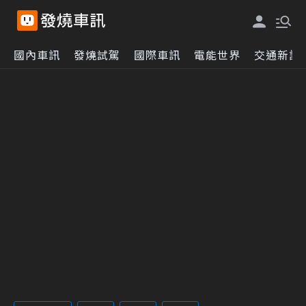
國內車訊
發燒試駕
國際車訊
電能世界
交通新訊