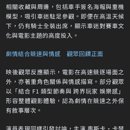
相關收藏與周邊，包括車手簽名海報與重機
模型，吸引車迷駐足參觀。即便在高溫天候
下，仍有騎士全裝出席，顯示車迷對賽車文
化與電影主題的高度投入。
劇情結合競速與情感 觀眾回饋正面
映後觀眾反應顯示，電影在高速競逐場面之
外，亦著重角色關係與情感描寫。部分觀眾
以「結合 F1 類型節奏與 跨界玩家 娛樂感」
形容整體觀影體驗，認為劇情在競速之外保
有敘事層次。
演員表現同樣引發討論，主演 奧斯卡·卡瑟