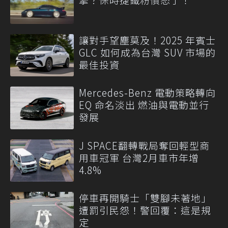
讓對手望塵莫及！2025 年賓士
GLC 如何成為台灣 SUV 市場的
最佳投資
Mercedes-Benz 電動策略轉向
EQ 命名淡出 燃油與電動並行
發展
J SPACE翻轉戰局奪回輕型商
用車冠軍 台灣2月車市年增
4.8%
停車再開騎士「雙腳未著地」
遭罰引民怨！警回覆：這是規
定