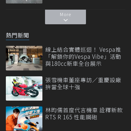
More
熱門新聞
線上結合實體巡迴！ Vespa推
「解鎖你的Vespa Vibe」活動
與180cc新車全台展示
張雪機車董座專訪／重慶設廠
拚當全球十強
林昀儒首度代言機車 詮釋新款
RTS R 165 性能鋼砲