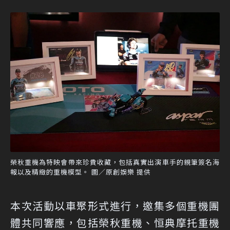
榮秋重機為特映會帶來珍貴收藏，包括真實出演車手的親筆簽名海
報以及精緻的重機模型。 圖／原創娛樂 提供
本次活動以車聚形式進行，邀集多個重機團
體共同響應，包括榮秋重機、恒典摩托重機