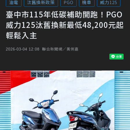
油電
汰舊換新政策
PGO
機車
威力125
臺中市115年低碳補助開跑！PGO
威力125汰舊換新最低48,200元起
輕鬆入主
聯合新聞網／黃俐嘉
2026-03-04 12:08