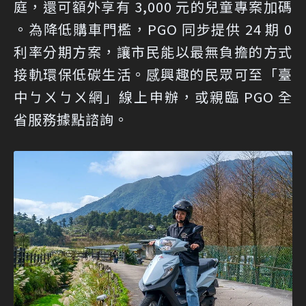
庭，還可額外享有 3,000 元的兒童專案加碼
。為降低購車門檻，PGO 同步提供 24 期 0
利率分期方案，讓市民能以最無負擔的方式
接軌環保低碳生活。感興趣的民眾可至「
臺
中ㄅㄨㄅㄨ網
」線上申辦，或親臨 PGO 全
省服務據點諮詢。