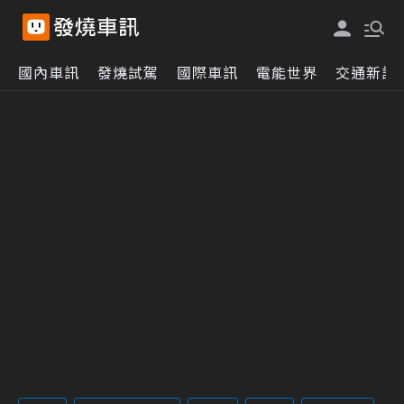
國內車訊
發燒試駕
國際車訊
電能世界
交通新訊