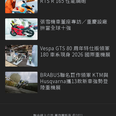
RTS R 165 性能鋼砲
張雪機車董座專訪／重慶設廠
拚當全球十強
Vespa GTS 80 周年特仕版領軍
180 車系現身 2026 國際重機展
BRABUS聯名巨作領軍 KTM與
Husqvarna攜13款新車強勢登
陸重機展
聯合線上公司 著作權所有 ©2021