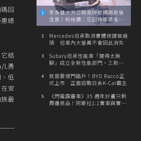
加碼回
李多慧大方公開車牌號碼揭背後
含意！粉絲讚：忘記停哪還能幫
優惠總
忙找車
Mercedes坦承取消實體按鍵做過
頭 但車內大螢幕不會因此消失
。它結
Subaru坦承性能車「變得太無
聊」成立全新性能部門，三款手
/L勇
排跑車開發中！
就是要侵門踏戶！BYD Racco正
間、低
式上市 正面迎戰日系K-Car霸主
。在安
《閃電霹靂車》35 週年計畫只剩
勤族最
周邊商品！阿斯拉1:1實車與實體
展覽雙雙喊卡