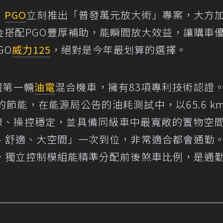
，
PGO
立刻推出「普發萬元放大術」專案，大方
金搭配PGO豐厚補助，能瞬間放大效益，讓購車
GO
威力125
，絕對是今年最划算的選擇。
國第一輛
油電
混合機車，擁有83項專利技術認證
能，在能源局公告的油耗測試中，以65.6 km
流線、操控穩定，並具備同級車中最寬敞的置物空
、舒適、大空間」一次到位，非常適合都會通勤
，獨立控制模組能精準分配前後煞車比例，是通