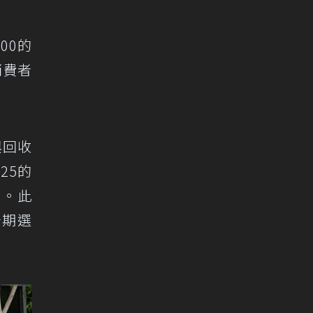
00的
消費者
與回收
25的
起。此
分期選