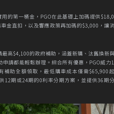
實用的第一桶金，PGO在此基礎上加碼提供$18,0
廠購車金直扣，以及響應政策再加碼的$3,000，讓
最高$4,100的政府補助，涵蓋新購、汰舊換新
申請都能輕鬆辦理。綜合所有優惠，PGO威力1
所有補助全額領取，最低購車成本僅需$65,900
供12期或24期的0利率分期方案，並提供36期