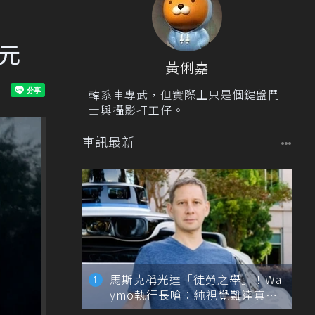
0元
黃俐嘉
韓系車專武，但實際上只是個鍵盤鬥
士與攝影打工仔。
車訊最新
馬斯克稱光達「徒勞之舉」！Wa
ymo執行長嗆：純視覺難達真正
自動駕駛