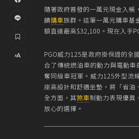
隨著政府普發的一萬元現金入帳
饋
購車
族群。這筆一萬元購車基
額直達最高$32,100。現在入手P
PGO威力125是政府掛保證的全
合了傳統燃油車的動力與電動車的節
奪同級車冠軍。威力125外型
座高設計和舒適坐墊，將「省油
全方面，其
煞車
制動力表現優異
放心的選擇。