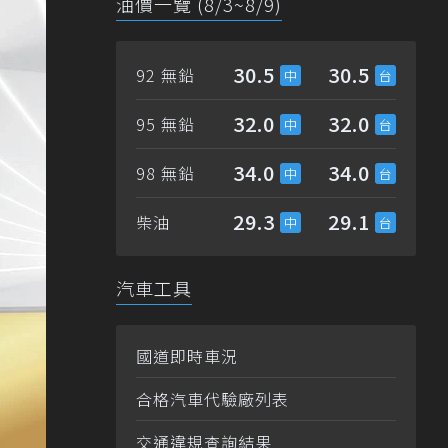
油價一覽 (8/3~8/9)
30.5
30.5
92 無鉛
32.0
32.0
95 無鉛
34.0
34.0
98 無鉛
29.3
29.1
柴油
汽車工具
國道即時車況
合格汽車代驗廠列表
交通違規查詢結果