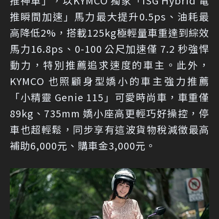
推神車」，以KYMCO 獨家「ISG Hybrid 電
推瞬間加速」馬力最大提升0.5ps、油耗最
高降低2%，搭載125kg極輕量車重達到綜效
馬力16.8ps、0-100 公尺加速僅 7.2 秒強悍
動力，特別推薦追求速度的車主。此外，
KYMCO 也照顧身型嬌小的車主強力推薦
「小精靈 Genie 115」可愛時尚車，車重僅
89kg、735mm 嬌小座高更輕巧好操控，停
車也超輕鬆，同步享有這波貨物稅減徵最高
補助6,000元、購車金3,000元。