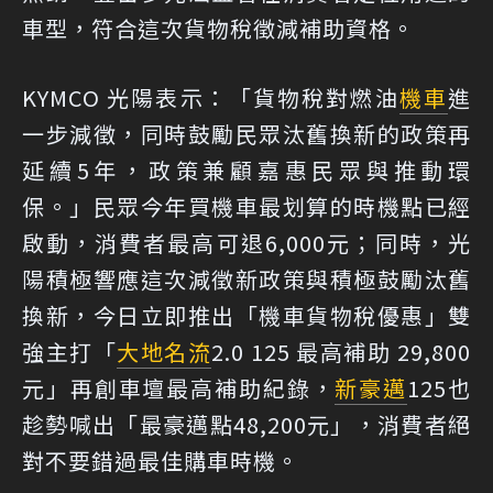
車型，符合這次貨物稅徵減補助資格。
KYMCO 光陽表示：「貨物稅對燃油
機車
進
一步減徵，同時鼓勵民眾汰舊換新的政策再
延續5年，政策兼顧嘉惠民眾與推動環
保。」民眾今年買機車最划算的時機點已經
啟動，消費者最高可退6,000元；同時，光
陽積極響應這次減徵新政策與積極鼓勵汰舊
換新，今日立即推出「機車貨物稅優惠」雙
強主打「
大地名流
2.0 125 最高補助 29,800
元」再創車壇最高補助紀錄，
新豪邁
125也
趁勢喊出「最豪邁點48,200元」，消費者絕
對不要錯過最佳購車時機。