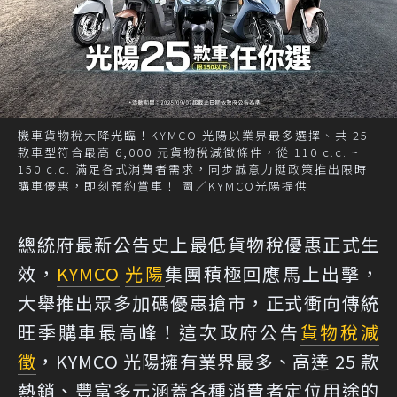
機車貨物稅大降光臨！KYMCO 光陽以業界最多選擇、共 25
款車型符合最高 6,000 元貨物稅減徵條件，從 110 c.c. ~
150 c.c. 滿足各式消費者需求，同步誠意力挺政策推出限時
購車優惠，即刻預約賞車！ 圖／KYMCO光陽提供
總統府最新公告史上最低貨物稅優惠正式生
效，
KYMCO
光陽
集團積極回應馬上出擊，
大舉推出眾多加碼優惠搶市，正式衝向傳統
旺季購車最高峰！這次政府公告
貨物稅減
徵
，KYMCO 光陽擁有業界最多、高達 25 款
熱銷、豐富多元涵蓋各種消費者定位用途的