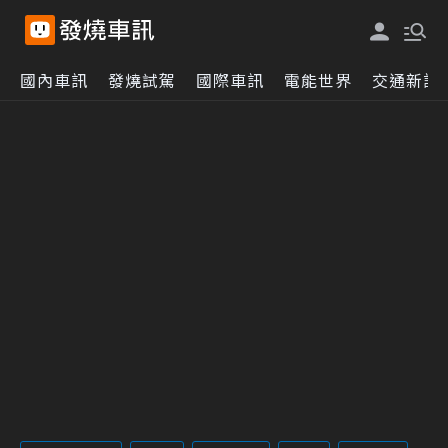
國內車訊
發燒試駕
國際車訊
電能世界
交通新訊