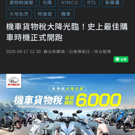
貨物稅減徵
光陽
KYMCO
RTS
新豪邁
大地名流
柯俊斌
機車
機車貨物稅大降光臨！史上最佳購
車時機正式開跑
聯合新聞網／記者陳威任／綜合報導
2025-09-17 12:30