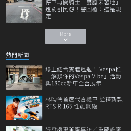
停車再開騎士「雙腳未著地」
遭罰引民怨！警回覆：這是規
定
More
熱門新聞
線上結合實體巡迴！ Vespa推
「解鎖你的Vespa Vibe」活動
與180cc新車全台展示
林昀儒首度代言機車 詮釋新款
RTS R 165 性能鋼砲
張雪機車董座專訪／重慶設廠