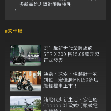
多新高雄店舉辦限時特展
宏佳騰
宏佳騰新世代黃牌旗艦
STR X 300 售15.68萬元起
正式發表
通勤、探索、輕越野一次
到位 宏佳騰MK150多功
能輕檔車上市！
純電代步新生活，宏佳騰
Coopop 01歐式街頭微電