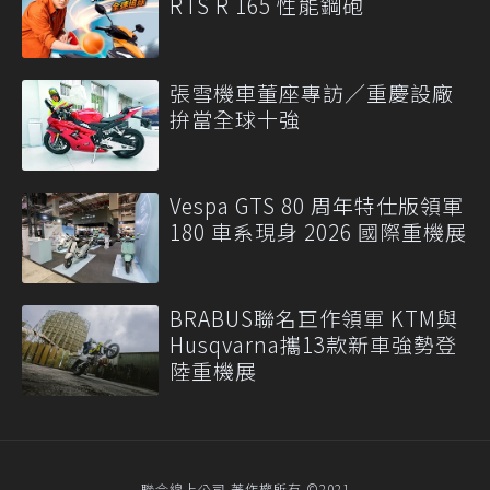
RTS R 165 性能鋼砲
張雪機車董座專訪／重慶設廠
拚當全球十強
Vespa GTS 80 周年特仕版領軍
180 車系現身 2026 國際重機展
BRABUS聯名巨作領軍 KTM與
Husqvarna攜13款新車強勢登
陸重機展
聯合線上公司 著作權所有 ©2021