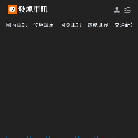
國內車訊
發燒試駕
國際車訊
電能世界
交通新訊