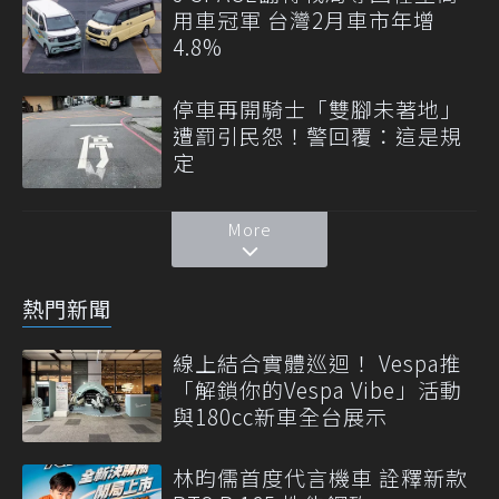
用車冠軍 台灣2月車市年增
4.8%
停車再開騎士「雙腳未著地」
遭罰引民怨！警回覆：這是規
定
More
熱門新聞
線上結合實體巡迴！ Vespa推
「解鎖你的Vespa Vibe」活動
與180cc新車全台展示
林昀儒首度代言機車 詮釋新款