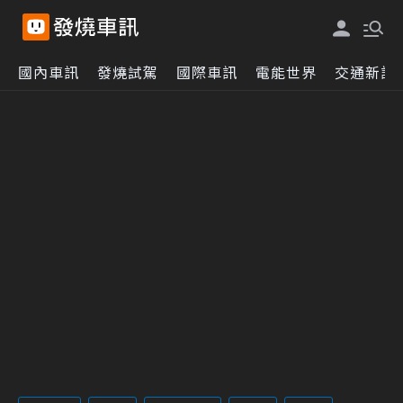
國內車訊
發燒試駕
國際車訊
電能世界
交通新訊