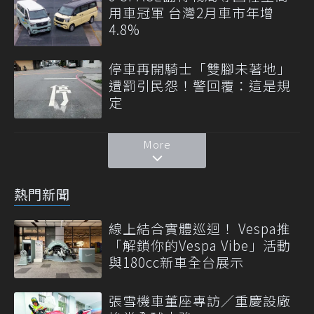
用車冠軍 台灣2月車市年增
4.8%
停車再開騎士「雙腳未著地」
遭罰引民怨！警回覆：這是規
定
More
熱門新聞
線上結合實體巡迴！ Vespa推
「解鎖你的Vespa Vibe」活動
與180cc新車全台展示
張雪機車董座專訪／重慶設廠