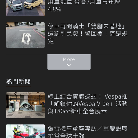
用車冠軍 台灣2月車市年增
4.8%
停車再開騎士「雙腳未著地」
遭罰引民怨！警回覆：這是規
定
More
熱門新聞
線上結合實體巡迴！ Vespa推
「解鎖你的Vespa Vibe」活動
與180cc新車全台展示
張雪機車董座專訪／重慶設廠
拚當全球十強