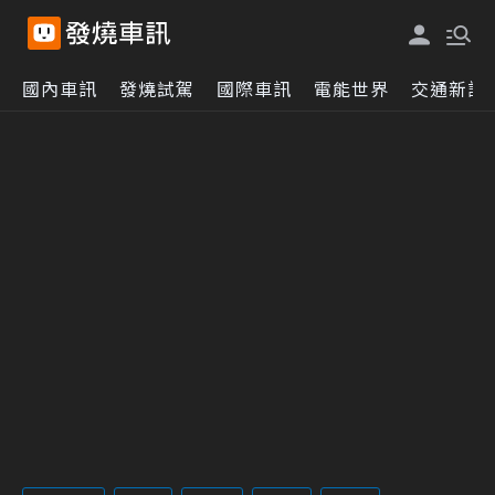
國內車訊
發燒試駕
國際車訊
電能世界
交通新訊