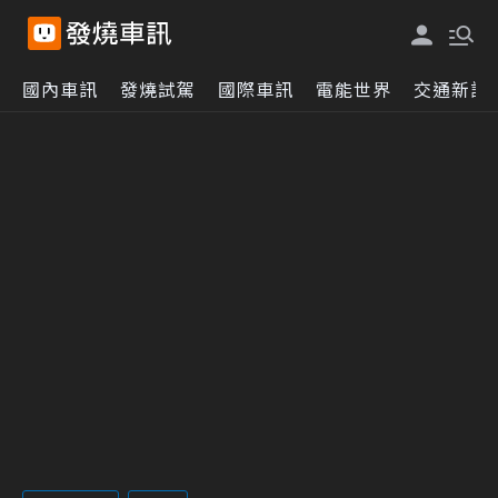
國內車訊
發燒試駕
國際車訊
電能世界
交通新訊