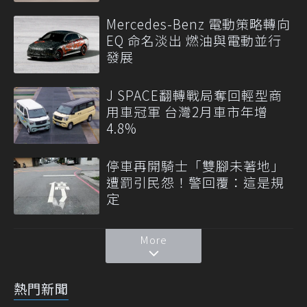
Mercedes-Benz 電動策略轉向
EQ 命名淡出 燃油與電動並行
發展
J SPACE翻轉戰局奪回輕型商
用車冠軍 台灣2月車市年增
4.8%
停車再開騎士「雙腳未著地」
遭罰引民怨！警回覆：這是規
定
More
熱門新聞