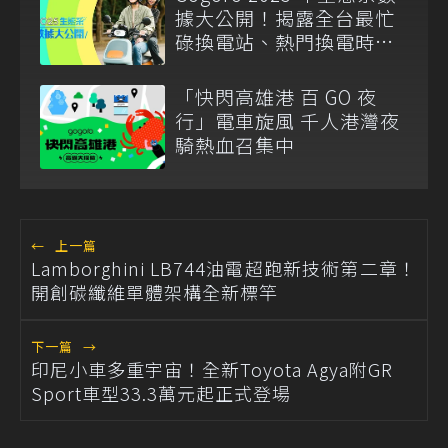
據大公開！揭露全台最忙
碌換電站、熱門換電時
刻、GoShare 騎士移動高
峰
「快閃高雄港 百 GO 夜
行」電車旋風 千人港灣夜
騎熱血召集中
←
上一篇
Lamborghini LB744油電超跑新技術第二章！
開創碳纖維單體架構全新標竿
下一篇
→
印尼小車多重宇宙！全新Toyota Agya附GR
Sport車型33.3萬元起正式登場