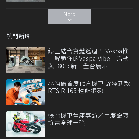
More
熱門新聞
線上結合實體巡迴！ Vespa推
「解鎖你的Vespa Vibe」活動
與180cc新車全台展示
林昀儒首度代言機車 詮釋新款
RTS R 165 性能鋼砲
張雪機車董座專訪／重慶設廠
拚當全球十強