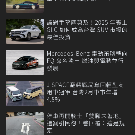
讓對手望塵莫及！2025 年賓士
GLC 如何成為台灣 SUV 市場的
最佳投資
Mercedes-Benz 電動策略轉向
EQ 命名淡出 燃油與電動並行
發展
J SPACE翻轉戰局奪回輕型商
用車冠軍 台灣2月車市年增
4.8%
停車再開騎士「雙腳未著地」
遭罰引民怨！警回覆：這是規
定