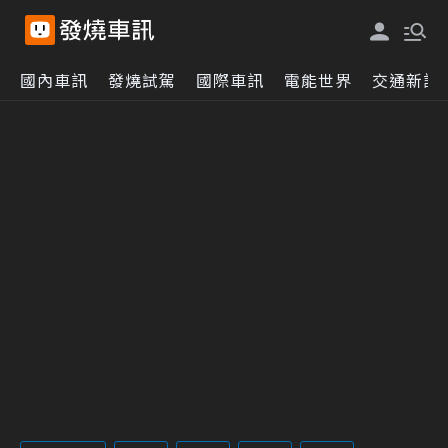
國內車訊
發燒試駕
國際車訊
電能世界
交通新訊