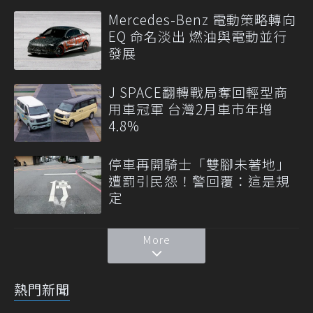
Mercedes-Benz 電動策略轉向
EQ 命名淡出 燃油與電動並行
發展
J SPACE翻轉戰局奪回輕型商
用車冠軍 台灣2月車市年增
4.8%
停車再開騎士「雙腳未著地」
遭罰引民怨！警回覆：這是規
定
More
熱門新聞