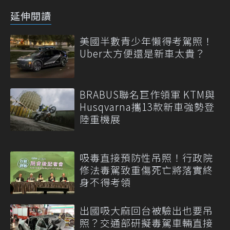
延伸閱讀
美國半數青少年懶得考駕照！
Uber太方便還是新車太貴？
BRABUS聯名巨作領軍 KTM與
Husqvarna攜13款新車強勢登
陸重機展
吸毒直接預防性吊照！行政院
修法毒駕致重傷死亡將落實終
身不得考領
出國吸大麻回台被驗出也要吊
照？交通部研擬毒駕車輛直接