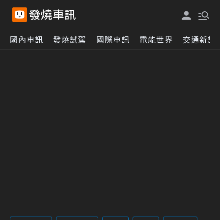
國內車訊
發燒試駕
國際車訊
電能世界
交通新訊