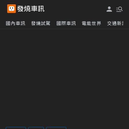
國內車訊
發燒試駕
國際車訊
電能世界
交通新訊