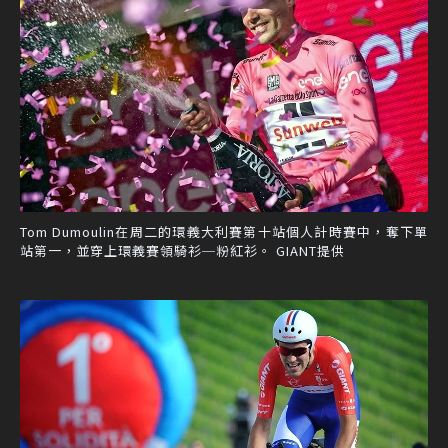
Tom Dumoulin在周二的環義大利賽第十站個人計時賽中，奪下單
站第一，並穿上環義賽領騎衫─粉紅衫。 GIANT提供