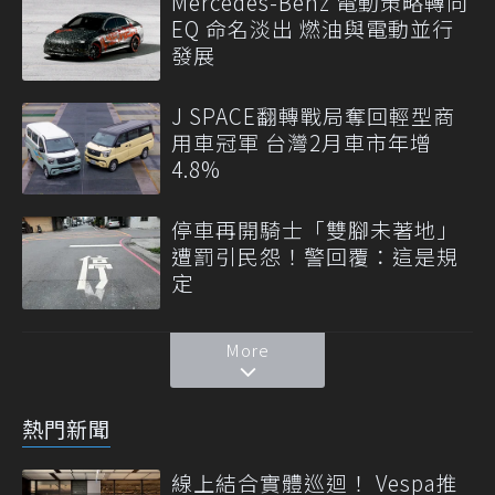
Mercedes-Benz 電動策略轉向
EQ 命名淡出 燃油與電動並行
發展
J SPACE翻轉戰局奪回輕型商
用車冠軍 台灣2月車市年增
4.8%
停車再開騎士「雙腳未著地」
遭罰引民怨！警回覆：這是規
定
More
熱門新聞
線上結合實體巡迴！ Vespa推