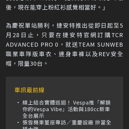
後，現在能穿上粉紅衫感覺相當好。」
為慶祝單站勝利，捷安特推出從即日起至5
月28日止，只要在
捷安特官網
訂購TCR
ADVANCED PRO 0，就送TEAM SUNWEB
職業車隊版車衣、連身車褲以及REV安全
帽，限量30台。
車訊最前線
線上結合實體巡迴！ Vespa推「解鎖
你的Vespa Vibe」活動與180cc新車
全台展示
張雪機車董座專訪／重慶設廠 拚當全
球十強