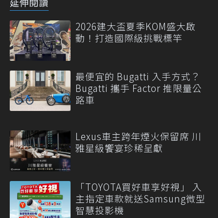
延伸閱讀
2026建大盃夏季KOM盛大啟
動！打造國際級挑戰標竿
最便宜的 Bugatti 入手方式？
Bugatti 攜手 Factor 推限量公
路車
Lexus車主跨年煙火保留席 川
雅星級饗宴珍稀呈獻
「TOYOTA買好車享好視」 入
主指定車款就送Samsung微型
智慧投影機