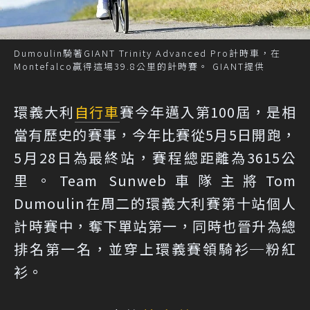
Dumoulin騎著GIANT Trinity Advanced Pro計時車，在
Montefalco贏得這場39.8公里的計時賽。 GIANT提供
環義大利
自行車
賽今年邁入第100屆，是相
當有歷史的賽事，今年比賽從5月5日開跑，
5月28日為最終站，賽程總距離為3615公
里。Team Sunweb車隊主將Tom
Dumoulin在周二的環義大利賽第十站個人
計時賽中，奪下單站第一，同時也晉升為總
排名第一名，並穿上環義賽領騎衫─粉紅
衫。