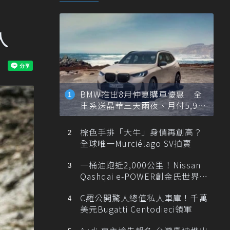
人
BMW推出8月仲夏購車優惠 全
車系送晶華三天兩夜、月付5,900
元起
棕色手排「大牛」身價再創高？
全球唯一Murciélago SV拍賣
一桶油跑近2,000公里！Nissan
Qashqai e-POWER創金氏世界紀
錄
C羅公開驚人總值私人車庫！千萬
美元Bugatti Centodieci領軍