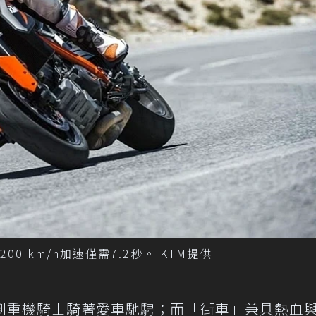
~200 km/h加速僅需7.2秒。 KTM提供
到重機騎士騎著愛車馳騁；而「街車」兼具熱血