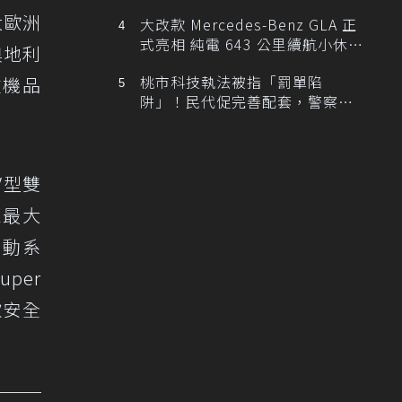
大歐洲
大改款 Mercedes-Benz GLA 正
式亮相 純電 643 公里續航小休
奧地利
旅！
桃市科技執法被指「罰單陷
重機品
阱」！民代促完善配套，警察局
提數據回應
V型雙
匹最大
制動系
per
款安全