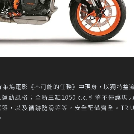
LE R曾在好萊塢電影《不可能的任務》中現身，以獨特整
動風格；全新三缸1050 c.c.引擎不僅讓馬
s避震器，以及循跡防滑等等，安全配備齊全。TRIU
。