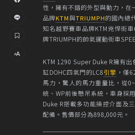
性，擁有不錯的外型與動力，在
品牌
KTM
與
TRIUMPH
的國內總
知名越野賽車品牌KTM兇悍街車690 
牌TRIUMPH的帥氣運動街車SPEED T
KTM 1290 Super Duk
缸DOHC四氣門的LC8
引擎
，僅6
馬力，驚人的馬力重量比，從0~20
統、WP前後懸吊系統，車身採用鉻鉬
Duke R搭載多功能操控介面及
配備。售價部分為898,000元。