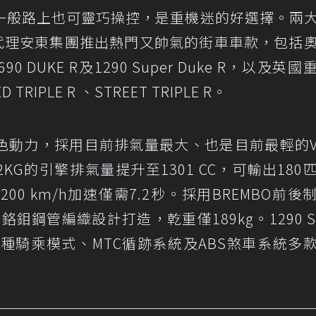
一般路上也可靈巧操控，是重機迷的好選擇。兩
代理安東集團推出熱門又帥氣的街車車款，包括
DUKE R及1290 Super Duke R，以及英國
RIPLE R 、STREET TRIPLE R。
e R擁有出色動力，採用目前排氣量最大、也是目前最輕的
2KG的引擎排氣量提升至1301 CC，可輸出180
0 km/h加速僅需7.2秒。採用BREMBO前後
鋼管編織設計打造，乾重僅189kg。1290 Su
三種騎乘模式、MTC循跡系統及ABS煞車系統多