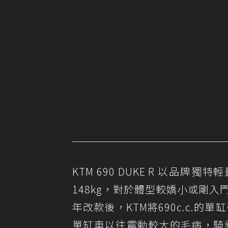
KTM 690 DUKE R 以
148kg，對於體型較嬌小或剛入
年改款後，KTM將690c.c.的
單缸車以往震動較大的毛病，騎乘感