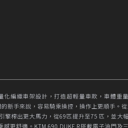
品牌獨特輕量化編織車架設計，打造超輕量車款，車體重
門的新手來說，容易騎乘操控，操作上更順手。從2
單缸引擎榨出更大馬力，從69匹提升至75 匹，並大
更舒適。KTM 690 DUKE R搭載電子油門及