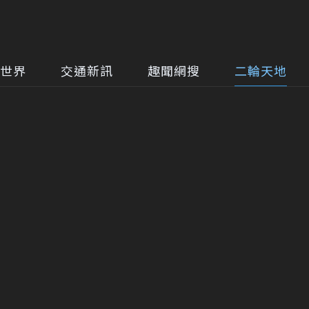
世界
交通新訊
趣聞網搜
二輪天地