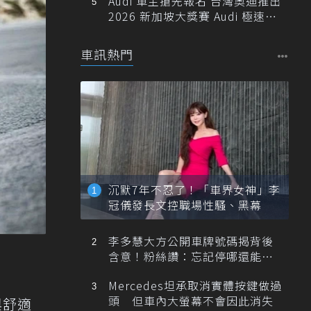
Audi 車主搶先報名 台灣奧迪推出
2026 新加坡大獎賽 Audi 極速之
旅
車訊熱門
沉默7年不忍了！「車界女神」李
冠儀發長文控職場性騷、黑幕
李多慧大方公開車牌號碼揭背後
含意！粉絲讚：忘記停哪還能幫
忙找車
Mercedes坦承取消實體按鍵做過
頭 但車內大螢幕不會因此消失
與舒適