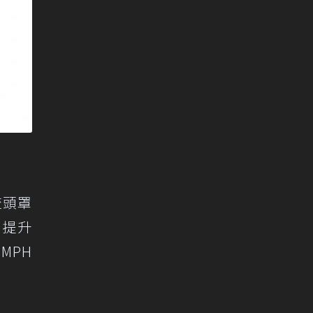
流頭罩
力提升
MPH